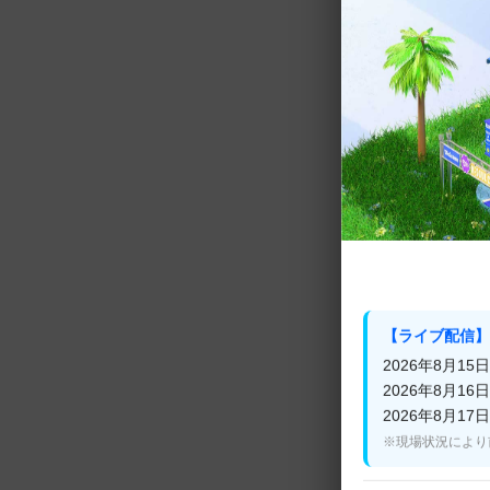
2025年1月20日にT
組新人ボーイズグ
ョーを字幕版で
タイトル曲「Ma
曲ステージを初
ーまで、個性豊
初々しい魅力がた
【ライブ配信】
2026年8月15日(
2026年8月16日(
2026年8月17日(
※現場状況により