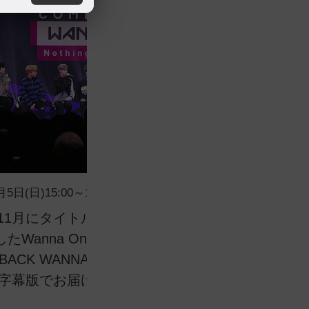
月5日(日)15:00～16:00
20
年11月にタイトル曲「Beautiful」でカムバック
「
たWanna Oneのカムバック記念番組
に
ACK WANNAONE [Nothing Without
”を字幕版でお届け！