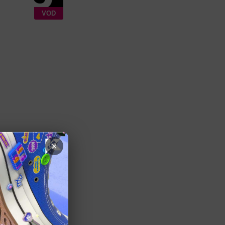
VOD
×