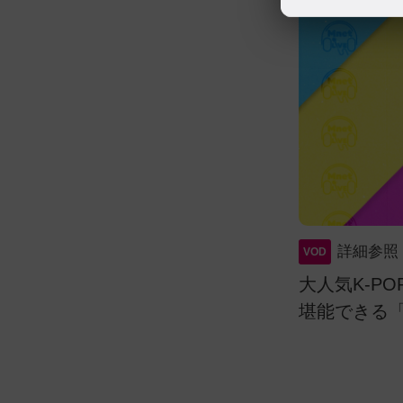
詳細参照
VOD
までK-POPのMusic Videoを
大人気K-P
ストはコメント欄で受付中です♪
堪能できる「