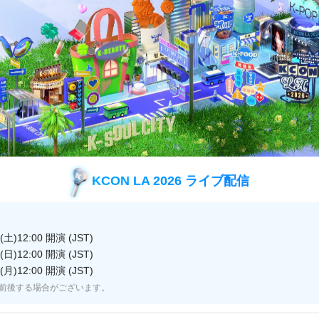
he 1st Mini Album「Flip it, Kick it!」でデビューを
ループ “KickFlip(キックフリップ)”！そんな彼らの記念
お届け！
ma Said」はもちろん、先行公開された話題の収録曲「Umm 
披露！さらに、デビューショーでしか見ることのできない
かなメンバーたちの姿に引き込まれること間違いなし！
KCON LA 2026 ライブ配信
っぷり詰まったKickFlipの記念すべき単独デビューショ
土)12:00 開演 (JST)
日)12:00 開演 (JST)
月)12:00 開演 (JST)
前後する場合がございます。