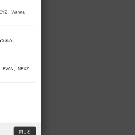
KEYZ、Wanna
い。
DYSSEY、
V、EVAN、NEXZ、
閉じる