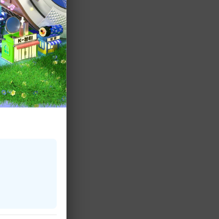
果たしたJYP所属の7人
すべきデビューシ
Great」など新
スペシャルコーナ
ーをお楽しみに！