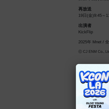
再放送
19日(金)9:45～1
出演者
KickFlip
2025年 Mnet /
ⓒ CJ ENM Co., Ltd