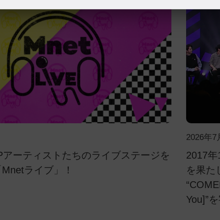
2026年7
OPアーティストたちのライブステージを
2017
Mnetライブ」！
を果たし
“COMEB
You]