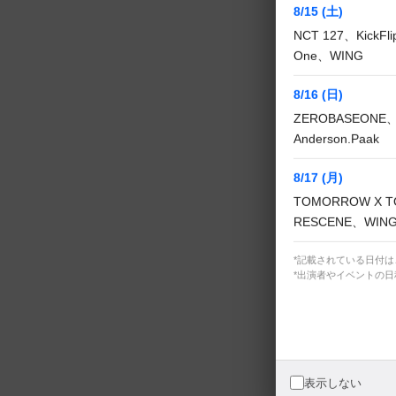
8/15 (土)
NCT 127、KickF
One、WING
8/16 (日)
M
ZEROBASEONE、
Anderson.Paak
8/17 (月)
TOMORROW X T
RESCENE、WIN
*記載されている日付
*出演者やイベントの
表示しない