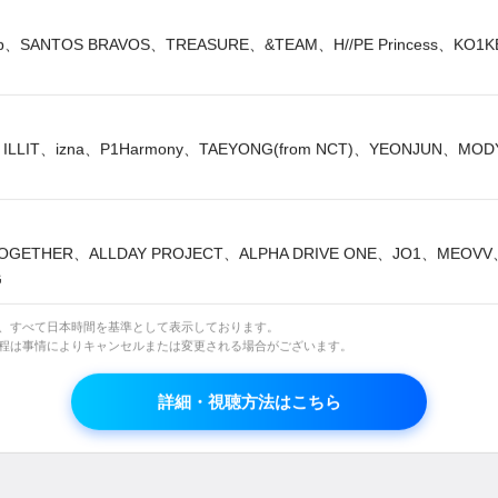
コメント
lip、SANTOS BRAVOS、TREASURE、&TEAM、H//PE Princess、KO1
番組について語り合おう！
net Smart+内のコミュニティでコメントをお寄せくださ
ILLIT、izna、P1Harmony、TAEYONG(from NCT)、YEONJUN、MO
Mnet Japan プログラム ▶︎
※Mnet Smart+の無料会員登録が必須です
OGETHER、ALLDAY PROJECT、ALPHA DRIVE ONE、JO1、MEOV
G
は、すべて日本時間を基準として表示しております。
日程は事情によりキャンセルまたは変更される場合がございます。
詳細・視聴方法はこちら
関連番組情報