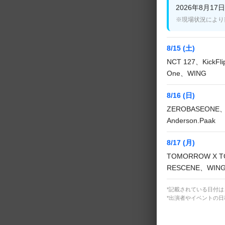
2026年8月17日(
8月24日(月)15:4
※現場状況により
8月29日(土)7:45
8/15 (土)
NCT 127、KickF
■ONF
One、WING
8月2日(日)9:30～
8/16 (日)
8月8日(土)7:30～
ZEROBASEONE、
8月10日(月)15:3
Anderson.Paak
8月16日(日)深4:3
8/17 (月)
8月21日(金)9:30
TOMORROW X T
8月24日(月)深4:3
RESCENE、WIN
*記載されている日付
■EPEX
*出演者やイベントの
8月2日(日)21:45