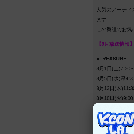
人気のアーティ
ます！
この番組でお気
【8
月放送情報
■TREASURE
8月1日(土)7:30～
8月5日(水)深4:3
8月13日(木)11:3
8月18日(火)9:30
8月24日(月)9:30
8月27日(木)23:3