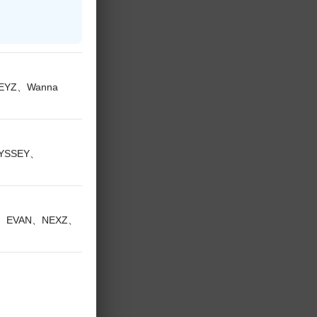
KEYZ、Wanna
DYSSEY、
V、EVAN、NEXZ、