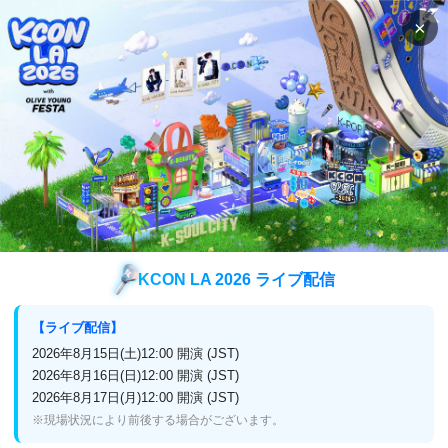
×
検索
番組表
視聴方法
K-POP
Wanna One COMEBACK SHOW Nothing Without
You 字幕版
Wanna One COMEBACK SHOW Not
hing Without You 字幕版
KCON LA 2026 ライブ配信
【ライブ配信】
2026年8月15日(土)12:00 開演 (JST)
アンコール再放送
2026年8月16日(日)12:00 開演 (JST)
2026年8月17日(月)12:00 開演 (JST)
2026年7月5日(日)15:00～16:00
※現場状況により前後する場合がございます。