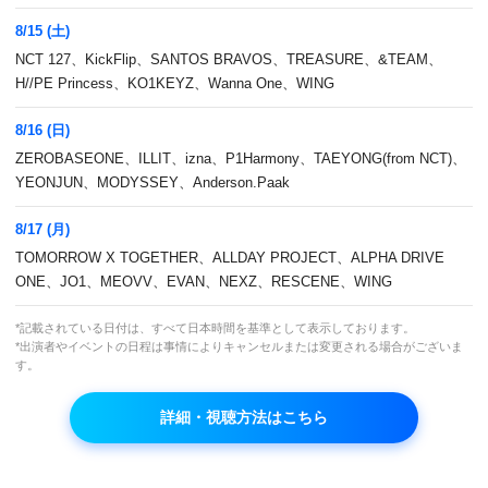
8/15 (土)
NCT 127、KickFlip、SANTOS BRAVOS、TREASURE、&TEAM、
H//PE Princess、KO1KEYZ、Wanna One、WING
8/16 (日)
ZEROBASEONE、ILLIT、izna、P1Harmony、TAEYONG(from NCT)、
YEONJUN、MODYSSEY、Anderson.Paak
8/17 (月)
TOMORROW X TOGETHER、ALLDAY PROJECT、ALPHA DRIVE
2017年11月にタイトル曲「Beautiful」でカム
ONE、JO1、MEOVV、EVAN、NEXZ、RESCENE、WING
バックを果たしたWanna Oneのカムバック記
*記載されている日付は、すべて日本時間を基準として表示しております。
念番組 “COMEBACK WANNAONE [Nothing
*出演者やイベントの日程は事情によりキャンセルまたは変更される場合がございま
Without You]”を字幕版でお届け！
す。
本放送
詳細・視聴方法はこちら
2026年7月5日(日)15:00～16:00