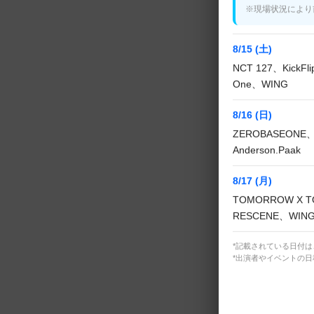
※現場状況により
8/15 (土)
NCT 127、KickF
One、WING
8/16 (日)
ZEROBASEONE、
Anderson.Paak
8/17 (月)
TOMORROW X T
RESCENE、WIN
*記載されている日付
*出演者やイベントの
【結