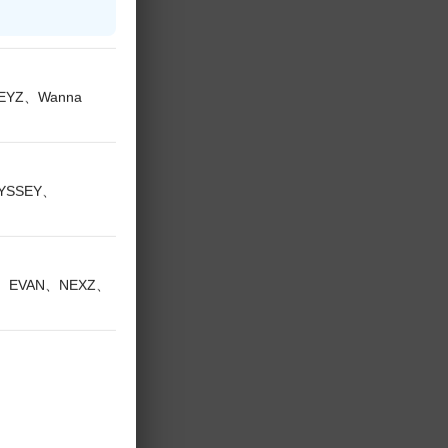
KEYZ、Wanna
DYSSEY、
V、EVAN、NEXZ、
えて！