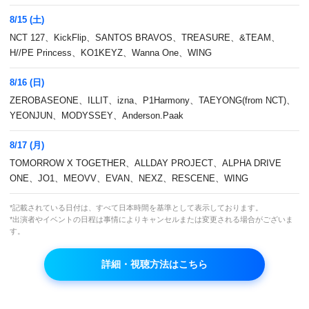
8/15 (土)
NCT 127、KickFlip、SANTOS BRAVOS、TREASURE、&TEAM、
H//PE Princess、KO1KEYZ、Wanna One、WING
毎週木曜日18:00~
8/16 (日)
日韓同時生放送！
ZEROBASEONE、ILLIT、izna、P1Harmony、TAEYONG(from NCT)、
YEONJUN、MODYSSEY、Anderson.Paak
8/17 (月)
TOMORROW X TOGETHER、ALLDAY PROJECT、ALPHA DRIVE
ONE、JO1、MEOVV、EVAN、NEXZ、RESCENE、WING
8月のおすすめ番組
*記載されている日付は、すべて日本時間を基準として表示しております。
*出演者やイベントの日程は事情によりキャンセルまたは変更される場合がございま
す。
詳細・視聴方法はこちら