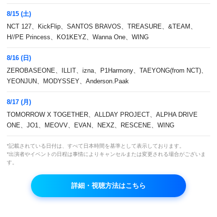
8/15 (土)
NCT 127、KickFlip、SANTOS BRAVOS、TREASURE、&TEAM、
H//PE Princess、KO1KEYZ、Wanna One、WING
8/16 (日)
ZEROBASEONE、ILLIT、izna、P1Harmony、TAEYONG(from NCT)、
最新曲から懐かしの曲までK-POPのMusic
YEONJUN、MODYSSEY、Anderson.Paak
Videoをお届け！♪リクエストはコメント欄で受
8/17 (月)
付中です♪
TOMORROW X TOGETHER、ALLDAY PROJECT、ALPHA DRIVE
ONE、JO1、MEOVV、EVAN、NEXZ、RESCENE、WING
本放送
下記参照
*記載されている日付は、すべて日本時間を基準として表示しております。
*出演者やイベントの日程は事情によりキャンセルまたは変更される場合がございま
す。
詳細・視聴方法はこちら
番組紹介
コメント