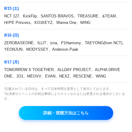
8/15 (土)
NCT 127、KickFlip、SANTOS BRAVOS、TREASURE、&TEAM、
H//PE Princess、KO1KEYZ、Wanna One、WING
8/16 (日)
ZEROBASEONE、ILLIT、izna、P1Harmony、TAEYONG(from NCT)、
YEONJUN、MODYSSEY、Anderson.Paak
8/17 (月)
豪華K-POPアーティストのダンスパフォーマン
TOMORROW X TOGETHER、ALLDAY PROJECT、ALPHA DRIVE
スをオリジナル映像でお届け！
ONE、JO1、MEOVV、EVAN、NEXZ、RESCENE、WING
*記載されている日付は、すべて日本時間を基準として表示しております。
本放送
*出演者やイベントの日程は事情によりキャンセルまたは変更される場合がございま
す。
2026年2月1日(日)11:15～12:00
VOD
再放送
詳細・視聴方法はこちら
15日(日)11:15～12:00、19日(木)22:15～23:00、22日
(日)11:15～12:00、24日(火)深4:00～4:45