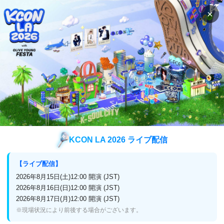
×
検索
番組表
視聴方法
K-POP
2024 STUDIO CHOOM ORIGINAL TOP10
2024 STUDIO CHOOM ORIGINAL TO
P10
KCON LA 2026 ライブ配信
【ライブ配信】
放送終了
日本初
2026年8月15日(土)12:00 開演 (JST)
2026年8月16日(日)12:00 開演 (JST)
2026年2月1日(日)11:15～12:00
2026年8月17日(月)12:00 開演 (JST)
※現場状況により前後する場合がございます。