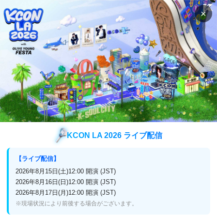
×
検索
番組表
視聴方法
K-POP
Kep1er DOUBLAST On Air 字幕版
Kep1er DOUBLAST On Air 字幕版
KCON LA 2026 ライブ配信
放送終了
アンコール再放送
【ライブ配信】
2025年1月9日(木)深3:45～5:00
2026年8月15日(土)12:00 開演 (JST)
2026年8月16日(日)12:00 開演 (JST)
2026年8月17日(月)12:00 開演 (JST)
※現場状況により前後する場合がございます。