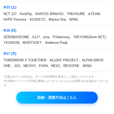
8/15 (土)
NCT 127、KickFlip、SANTOS BRAVOS、TREASURE、&TEAM、
H//PE Princess、KO1KEYZ、Wanna One、WING
8/16 (日)
ZEROBASEONE、ILLIT、izna、P1Harmony、TAEYONG(from NCT)、
YEONJUN、MODYSSEY、Anderson.Paak
Kep1erのカムバックスペシャル番組を字幕版で
8/17 (月)
オンエア！
TOMORROW X TOGETHER、ALLDAY PROJECT、ALPHA DRIVE
ONE、JO1、MEOVV、EVAN、NEXZ、RESCENE、WING
本放送
*記載されている日付は、すべて日本時間を基準として表示しております。
2025年1月9日(木)深3:45～5:00
*出演者やイベントの日程は事情によりキャンセルまたは変更される場合がございま
す。
VOD
再放送
17日(金)23:45～深1:00、26日(日)20:45～22:00
詳細・視聴方法はこちら
出演者
Kep1er