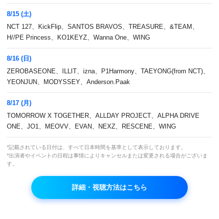
8/15 (土)
NCT 127、KickFlip、SANTOS BRAVOS、TREASURE、&TEAM、
H//PE Princess、KO1KEYZ、Wanna One、WING
8/16 (日)
ZEROBASEONE、ILLIT、izna、P1Harmony、TAEYONG(from NCT)、
YEONJUN、MODYSSEY、Anderson.Paak
8/17 (月)
K-POPファン必見！MnetファンによるMnetフ
TOMORROW X TOGETHER、ALLDAY PROJECT、ALPHA DRIVE
ァンのための授賞式！
ONE、JO1、MEOVV、EVAN、NEXZ、RESCENE、WING
*記載されている日付は、すべて日本時間を基準として表示しております。
本放送
*出演者やイベントの日程は事情によりキャンセルまたは変更される場合がございま
す。
(火)深4:00～5:00
VOD
再放送
詳細・視聴方法はこちら
#1：21日(火)19:00～20:00
#2(終)：28日(火)19:00～20:00