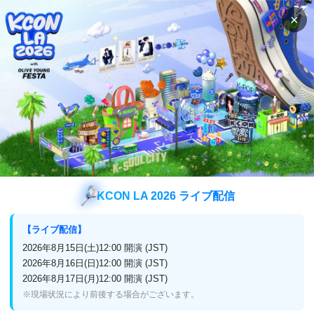
×
検索
番組表
視聴方法
K-POP
2021 Mnet Japan Fan's Choice Awards
2021 Mnet Japan Fan's Choice Awar
ds
KCON LA 2026 ライブ配信
【ライブ配信】
放送終了
アンコール再放送
2026年8月15日(土)12:00 開演 (JST)
2026年8月16日(日)12:00 開演 (JST)
2022年6月7日(火)放送スタート
2026年8月17日(月)12:00 開演 (JST)
※現場状況により前後する場合がございます。