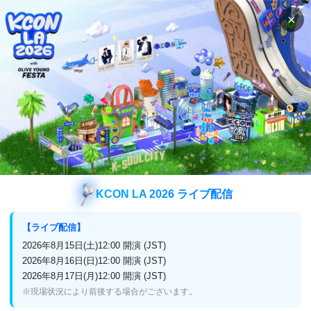
×
検索
番組表
視聴方法
K-POP
SEVENTEEN COMEBACK SHOW Heng:garae
字幕版
SEVENTEEN COMEBACK SHOW H
eng:garae 字幕版
KCON LA 2026 ライブ配信
【ライブ配信】
2026年8月15日(土)12:00 開演 (JST)
放送終了
アンコール再放送
2026年8月16日(日)12:00 開演 (JST)
2026年8月17日(月)12:00 開演 (JST)
2023年3月3日(金)22:00～23:00
※現場状況により前後する場合がございます。