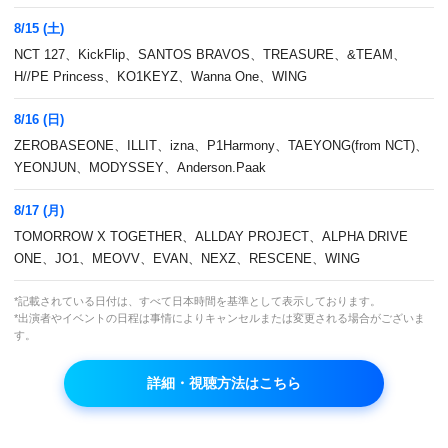
8/15 (土)
NCT 127、KickFlip、SANTOS BRAVOS、TREASURE、&TEAM、
H//PE Princess、KO1KEYZ、Wanna One、WING
8/16 (日)
ZEROBASEONE、ILLIT、izna、P1Harmony、TAEYONG(from NCT)、
YEONJUN、MODYSSEY、Anderson.Paak
8/17 (月)
TOMORROW X TOGETHER、ALLDAY PROJECT、ALPHA DRIVE
SEVENTEENのカムバックスペシャル番組を日
ONE、JO1、MEOVV、EVAN、NEXZ、RESCENE、WING
本語字幕版でお届け！
*記載されている日付は、すべて日本時間を基準として表示しております。
*出演者やイベントの日程は事情によりキャンセルまたは変更される場合がございま
本放送
す。
3月3日(金)22:00～23:00
詳細・視聴方法はこちら
再放送
20日(月)深3:00～4:00