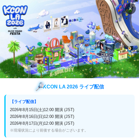
×
「 Mnet Smart+ 」のアプリダウンロード
検索
番組表
視聴方法
番組表
Mnet Smart+
(Mnet Japan)
番組表
KCON LA 2026 ライブ配信
チャンネル
Mnet Smart+
【ライブ配信】
2026年8月15日(土)12:00 開演 (JST)
2026年8月16日(日)12:00 開演 (JST)
2026年8月17日(月)12:00 開演 (JST)
12月11日 (木)
前日
翌日
※現場状況により前後する場合がございます。