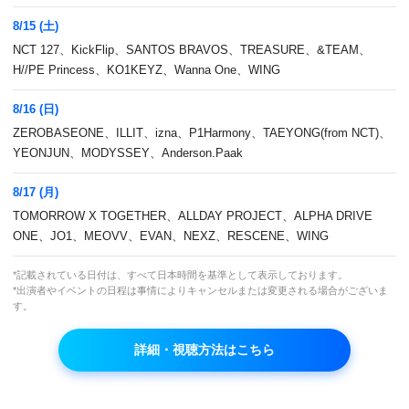
8/15 (土)
00:00 ~ 01:30
NCT 127、KickFlip、SANTOS BRAVOS、TREASURE、&TEAM、
M COUNTDOWN 字幕版 過去放送回 (#783) (韓国話
H//PE Princess、KO1KEYZ、Wanna One、WING
数#890 2025年5月29日(木)韓国放送分)
8/16 (日)
ZEROBASEONE、ILLIT、izna、P1Harmony、TAEYONG(from NCT)、
YEONJUN、MODYSSEY、Anderson.Paak
01:30 ~ 02:00
Music Video
8/17 (月)
TOMORROW X TOGETHER、ALLDAY PROJECT、ALPHA DRIVE
ONE、JO1、MEOVV、EVAN、NEXZ、RESCENE、WING
02:00 ~ 03:30
*記載されている日付は、すべて日本時間を基準として表示しております。
配信休止
*出演者やイベントの日程は事情によりキャンセルまたは変更される場合がございま
す。
詳細・視聴方法はこちら
03:30 ~ 05:00
驚きの土曜日 ユンホ (東方神起) 出演回 (#144)