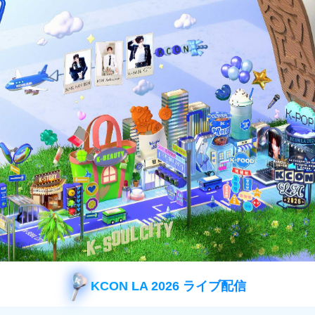
PECIAL STAGE】 #609
キム・ジュンハン 出演回 (#322)
KCON LA 2026 ライブ配信
 THE BLOCK 芸能人パート #121 イム・スジョ