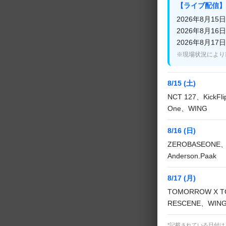
【ライブ配信】
2026年8月15日(
2026年8月16日(
14:15 ~ 15:15
2026年8月17日(
クァク's LP 
※現場状況により
8/15 (土)
15:15 ~ 15:45
NCT 127、KickF
Mnetライブ【T
One、WING
8/16 (日)
ZEROBASEONE、
15:45 ~ 16:00
Anderson.Paak
Music Video
8/17 (月)
TOMORROW X T
16:00 ~ 16:45
RESCENE、WIN
Mnetライブ【
*記載されている日付