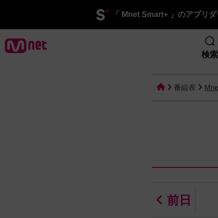
「 Mnet Smart+ 」のアプ
検索
番組表
Mne
前日