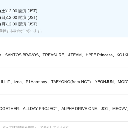
土)12:00 開演 (JST)
日)12:00 開演 (JST)
月)12:00 開演 (JST)
BAR ハ・ジョンウ 出演回 (#1)
前後する場合がございます。
lip、SANTOS BRAVOS、TREASURE、&TEAM、H//PE Princess、KO1
REASURE】 #580
ILLIT、izna、P1Harmony、TAEYONG(from NCT)、YEONJUN、MO
OGETHER、ALLDAY PROJECT、ALPHA DRIVE ONE、JO1、MEOV
G
2026年上半期 M COUNTDOWN 1位獲得 アーティ
は、すべて日本時間を基準として表示しております。