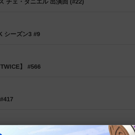
 チェ・ダニエル 出演回 (#22)
 シーズン3 #9
WICE】 #566
417
【ATEEZ】