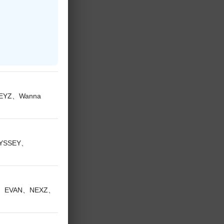
KEYZ、Wanna
DYSSEY、
V、EVAN、NEXZ、
スト】 #619