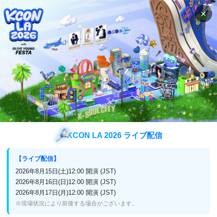
×
「 Mnet Smart+ 」のアプリダウンロード
検索
番組表
視聴方法
番組表
Mnet Smart+
(Mnet Japan)
番組表
KCON LA 2026 ライブ配信
チャンネル
Mnet Smart+
【ライブ配信】
2026年8月15日(土)12:00 開演 (JST)
2026年8月16日(日)12:00 開演 (JST)
2026年8月17日(月)12:00 開演 (JST)
8月13日 (水)
前日
翌日
※現場状況により前後する場合がございます。