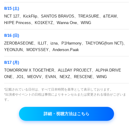
8/15 (土)
00:45 ~ 01:00
NCT 127、KickFlip、SANTOS BRAVOS、TREASURE、&TEAM、
Artist Clip【J.Y. Park】
H//PE Princess、KO1KEYZ、Wanna One、WING
8/16 (日)
ZEROBASEONE、ILLIT、izna、P1Harmony、TAEYONG(from NCT)、
01:00 ~ 02:00
YEONJUN、MODYSSEY、Anderson.Paak
M COUNTDOWN バックステージ TREASURE 出演
回 ③、BOBBY(iKON) 出演回 ② (#383)
8/17 (月)
TOMORROW X TOGETHER、ALLDAY PROJECT、ALPHA DRIVE
ONE、JO1、MEOVV、EVAN、NEXZ、RESCENE、WING
02:00 ~ 03:45
*記載されている日付は、すべて日本時間を基準として表示しております。
配信休止
*出演者やイベントの日程は事情によりキャンセルまたは変更される場合がございま
す。
詳細・視聴方法はこちら
03:45 ~ 04:00
Artist Clip【Red Velvet】