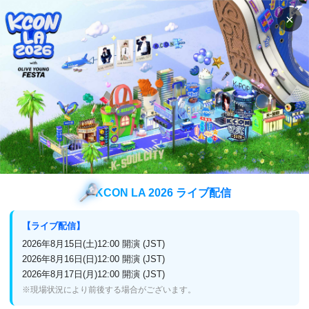
×
検索
番組表
視聴方法
バラエティ
コメディビッグリーグ セレクト
コメディビッグリーグ セレクト
KCON LA 2026 ライブ配信
日本初
【ライブ配信】
2026年6月セレクト放送！
2026年8月15日(土)12:00 開演 (JST)
2026年8月16日(日)12:00 開演 (JST)
2026年8月17日(月)12:00 開演 (JST)
※現場状況により前後する場合がございます。