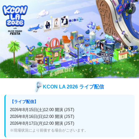
×
検索
番組表
視聴方法
バラエティ
予測不家 ～廃屋再生挑戦記～
予測不家 ～廃屋再生挑戦記～
KCON LA 2026 ライブ配信
日本初
【ライブ配信】
2026年8月15日(土)12:00 開演 (JST)
2026年8月新番組！
2026年8月16日(日)12:00 開演 (JST)
2026年8月17日(月)12:00 開演 (JST)
2026年8月2日(日)16:00～ 1話先行放送／2026
※現場状況により前後する場合がございます。
年8月15日(土)20:30～ 放送スタート