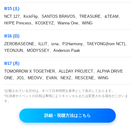
8/15 (土)
NCT 127、KickFlip、SANTOS BRAVOS、TREASURE、&TEAM、
H//PE Princess、KO1KEYZ、Wanna One、WING
8/16 (日)
ZEROBASEONE、ILLIT、izna、P1Harmony、TAEYONG(from NCT)、
YEONJUN、MODYSSEY、Anderson.Paak
8/17 (月)
TOMORROW X TOGETHER、ALLDAY PROJECT、ALPHA DRIVE
ONE、JO1、MEOVV、EVAN、NEXZ、RESCENE、WING
2PMのウヨン出演！キム・スクの廃屋をよみが
*記載されている日付は、すべて日本時間を基準として表示しております。
えらせるプロジェクト！
*出演者やイベントの日程は事情によりキャンセルまたは変更される場合がございま
す。
本放送
詳細・視聴方法はこちら
(土)20:30～
再放送