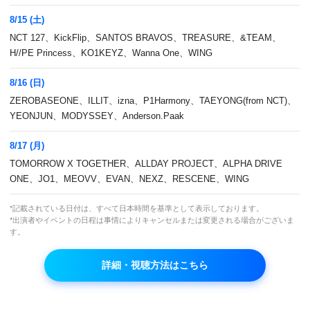
車輪のついた家 ４ #2
8/15 (土)
05:00
NCT 127、KickFlip、SANTOS BRAVOS、TREASURE、&TEAM、
アンコール再放送
H//PE Princess、KO1KEYZ、Wanna One、WING
8/16 (日)
06:30
Artist Clip TOMORROW X TOGETHER
ZEROBASEONE、ILLIT、izna、P1Harmony、TAEYONG(from NCT)、
YEONJUN、MODYSSEY、Anderson.Paak
再放送
8/17 (月)
TOMORROW X TOGETHER、ALLDAY PROJECT、ALPHA DRIVE
07:00
M COUNTDOWN バックステージ
ONE、JO1、MEOVV、EVAN、NEXZ、RESCENE、WING
SEVENTEEN 出演回 ⑥ #390
*記載されている日付は、すべて日本時間を基準として表示しております。
アンコール再放送
*出演者やイベントの日程は事情によりキャンセルまたは変更される場合がございま
す。
詳細・視聴方法はこちら
08:00
Music Video