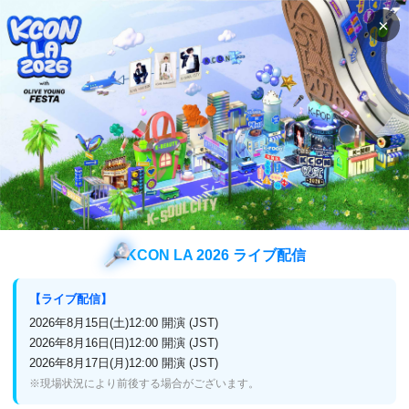
×
検索
番組表
視聴方法
番組表
チャンネル
(スカパー！,J:COM,ひかり
TV,CATV,auひかりテレビサービス)
番組表
チャンネル
Mnet Smart+
KCON LA 2026 ライブ配信
【ライブ配信】
今月の番組表
来月の番組表
2026年8月15日(土)12:00 開演 (JST)
2026年8月16日(日)12:00 開演 (JST)
3月12日 (日)
2026年8月17日(月)12:00 開演 (JST)
前日
翌日
※現場状況により前後する場合がございます。