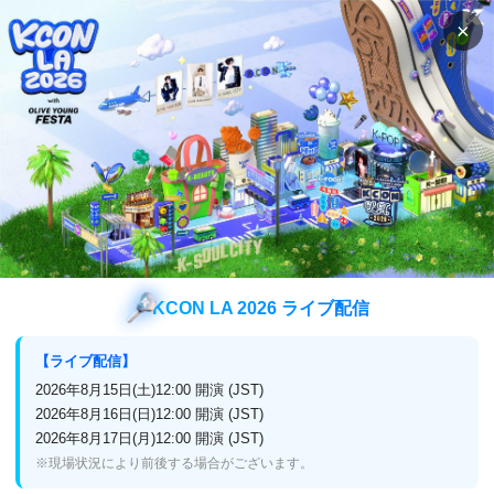
×
検索
番組表
視聴方法
番組表
チャンネル
(スカパー！,J:COM,ひかり
TV,CATV,auひかりテレビサービス)
番組表
チャンネル
Mnet Smart+
KCON LA 2026 ライブ配信
【ライブ配信】
今月の番組表
来月の番組表
2026年8月15日(土)12:00 開演 (JST)
2026年8月16日(日)12:00 開演 (JST)
スカパー！
無料
J:COM
無料
一部のCATV
無料
2026年8月17日(月)12:00 開演 (JST)
※現場状況により前後する場合がございます。
3月5日 (日)
前日
翌日