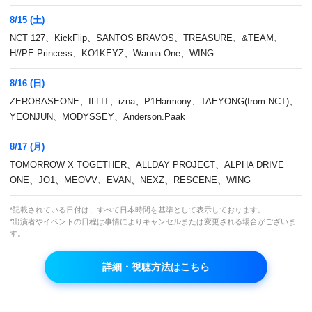
8/15 (土)
NCT 127、KickFlip、SANTOS BRAVOS、TREASURE、&TEAM、
無料
05:00
H//PE Princess、KO1KEYZ、Wanna One、WING
はじめてのツアーガイド ～パパついてき
て！～ #8 (終)
8/16 (日)
ZEROBASEONE、ILLIT、izna、P1Harmony、TAEYONG(from NCT)、
アンコール再放送
YEONJUN、MODYSSEY、Anderson.Paak
8/17 (月)
06:15
無料
TOMORROW X TOGETHER、ALLDAY PROJECT、ALPHA DRIVE
ONE、JO1、MEOVV、EVAN、NEXZ、RESCENE、WING
Old Clip
*記載されている日付は、すべて日本時間を基準として表示しております。
*出演者やイベントの日程は事情によりキャンセルまたは変更される場合がございま
す。
06:30
無料
ユ・クイズ ON THE BLOCK スングァン
詳細・視聴方法はこちら
(SEVENTEEN) 出演回 #61
再放送
日本初