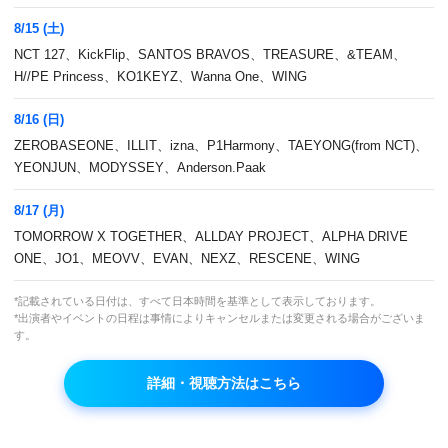
女神降臨(原題) 一挙放送 #13
8/15 (土)
05:00
NCT 127、KickFlip、SANTOS BRAVOS、TREASURE、&TEAM、
H//PE Princess、KO1KEYZ、Wanna One、WING
06:30
女神降臨(原題) 一挙放送 #14
8/16 (日)
ZEROBASEONE、ILLIT、izna、P1Harmony、TAEYONG(from NCT)、
YEONJUN、MODYSSEY、Anderson.Paak
08:00
韓国ドラマ研究所 #8 IU出演作 「ホテルデ
ルーナ～月明かりの恋人～」 ほか
8/17 (月)
TOMORROW X TOGETHER、ALLDAY PROJECT、ALPHA DRIVE
アンコール再放送
ONE、JO1、MEOVV、EVAN、NEXZ、RESCENE、WING
*記載されている日付は、すべて日本時間を基準として表示しております。
09:00
TMI NEWS アイドルチャートショー #57
*出演者やイベントの日程は事情によりキャンセルまたは変更される場合がございま
す。
再放送
アンコール再放送
詳細・視聴方法はこちら
10:30
体育ドル MV特集