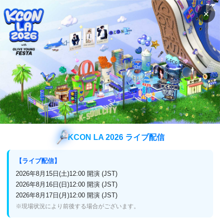
×
検索
番組表
視聴方法
番組表
チャンネル
(スカパー！,J:COM,ひかり
TV,CATV,auひかりテレビサービス)
番組表
チャンネル
Mnet Smart+
KCON LA 2026 ライブ配信
【ライブ配信】
今月の番組表
来月の番組表
2026年8月15日(土)12:00 開演 (JST)
2026年8月16日(日)12:00 開演 (JST)
7月30日 (金)
2026年8月17日(月)12:00 開演 (JST)
前日
翌日
※現場状況により前後する場合がございます。