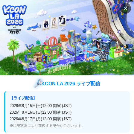
×
検索
番組表
視聴方法
特集
HIGHLIGHT デビュー16周年記念SP ～SO BEAST!
B2UTY & LIGHT～
HIGHLIGHT デビュー16周年記念SP
～SO BEAST! B2UTY & LIGHT～
KCON LA 2026 ライブ配信
【ライブ配信】
2026年8月15日(土)12:00 開演 (JST)
放送終了
特集
2026年8月16日(日)12:00 開演 (JST)
2026年8月17日(月)12:00 開演 (JST)
2025年10月特集
※現場状況により前後する場合がございます。