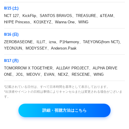
8/15 (土)
NCT 127、KickFlip、SANTOS BRAVOS、TREASURE、&TEAM、
H//PE Princess、KO1KEYZ、Wanna One、WING
8/16 (日)
ZEROBASEONE、ILLIT、izna、P1Harmony、TAEYONG(from NCT)、
YEONJUN、MODYSSEY、Anderson.Paak
8/17 (月)
TOMORROW X TOGETHER、ALLDAY PROJECT、ALPHA DRIVE
2025年10月で韓国デビュー16周年を迎える
ONE、JO1、MEOVV、EVAN、NEXZ、RESCENE、WING
HIGHLIGHTを大特集！
*記載されている日付は、すべて日本時間を基準として表示しております。
*出演者やイベントの日程は事情によりキャンセルまたは変更される場合がございま
本放送
す。
ラインナップ参照
詳細・視聴方法はこちら
出演者
HIGHLIGHT