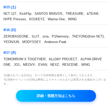
8/15 (土)
NCT 127、KickFlip、SANTOS BRAVOS、TREASURE、&TEAM、
H//PE Princess、KO1KEYZ、Wanna One、WING
8/16 (日)
ZEROBASEONE、ILLIT、izna、P1Harmony、TAEYONG(from NCT)、
YEONJUN、MODYSSEY、Anderson.Paak
ユン・ドゥジュン(HIGHLIGHT)、スングァン
8/17 (月)
(SEVENTEEN)出演！ バドミントン初心者たち
TOMORROW X TOGETHER、ALLDAY PROJECT、ALPHA DRIVE
のリアル挑戦記！
ONE、JO1、MEOVV、EVAN、NEXZ、RESCENE、WING
*記載されている日付は、すべて日本時間を基準として表示しております。
本放送
*出演者やイベントの日程は事情によりキャンセルまたは変更される場合がございま
(月)～(金)5:00～
す。
VOD
再放送
詳細・視聴方法はこちら
なし
出演者