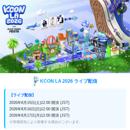
×
検索
番組表
視聴方法
バラエティ
ラケットボーイズ
ラケットボーイズ
KCON LA 2026 ライブ配信
放送終了
アンコール再放送
【ライブ配信】
2025年10月1日(水)放送スタート！
2026年8月15日(土)12:00 開演 (JST)
2026年8月16日(日)12:00 開演 (JST)
2026年8月17日(月)12:00 開演 (JST)
※現場状況により前後する場合がございます。