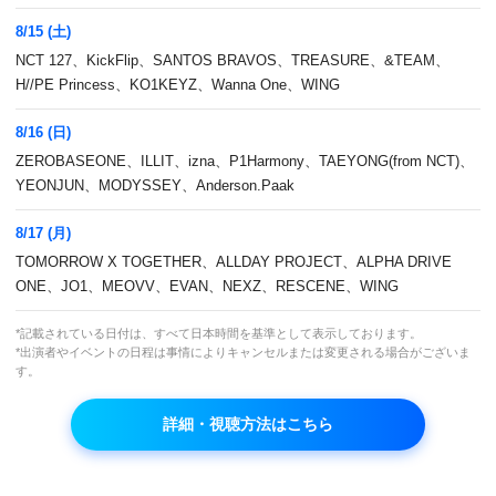
8/15 (土)
NCT 127、KickFlip、SANTOS BRAVOS、TREASURE、&TEAM、
H//PE Princess、KO1KEYZ、Wanna One、WING
8/16 (日)
ZEROBASEONE、ILLIT、izna、P1Harmony、TAEYONG(from NCT)、
YEONJUN、MODYSSEY、Anderson.Paak
行列に長時間並んで話題の店に入るグルメ探求
8/17 (月)
バラエティ第2弾！
TOMORROW X TOGETHER、ALLDAY PROJECT、ALPHA DRIVE
ONE、JO1、MEOVV、EVAN、NEXZ、RESCENE、WING
本放送
*記載されている日付は、すべて日本時間を基準として表示しております。
※内容参照
*出演者やイベントの日程は事情によりキャンセルまたは変更される場合がございま
す。
再放送
※内容参照
詳細・視聴方法はこちら
出演者
パク・ナレ
,
イプチャルブンヘンニム
,
イ・ソクフン
,