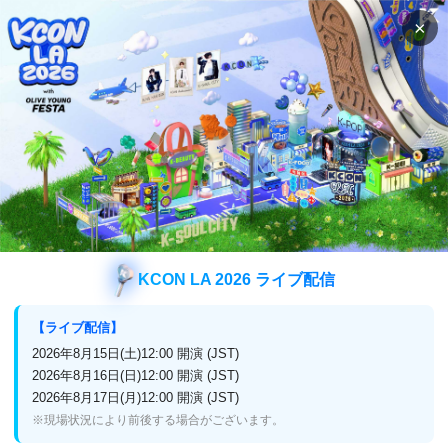
×
検索
番組表
視聴方法
バラエティ
行列のできる食堂 2
行列のできる食堂 2
KCON LA 2026 ライブ配信
放送終了
アンコール再放送
【ライブ配信】
2026年3月セレクト放送！
2026年8月15日(土)12:00 開演 (JST)
2026年8月16日(日)12:00 開演 (JST)
2026年8月17日(月)12:00 開演 (JST)
※現場状況により前後する場合がございます。