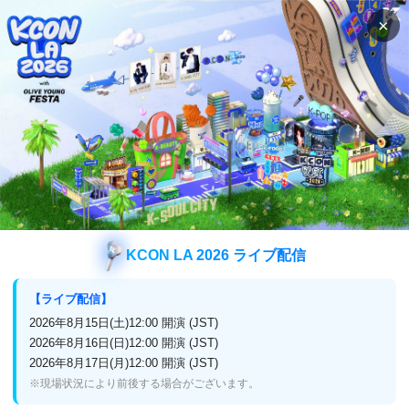
×
検索
番組表
視聴方法
バラエティ
ミスターロト
ミスターロト
KCON LA 2026 ライブ配信
放送終了
日本初
【ライブ配信】
2025年7月2日(水)放送スタート！
2026年8月15日(土)12:00 開演 (JST)
2026年8月16日(日)12:00 開演 (JST)
2026年8月17日(月)12:00 開演 (JST)
※現場状況により前後する場合がございます。