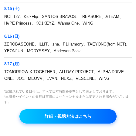
8/15 (土)
NCT 127、KickFlip、SANTOS BRAVOS、TREASURE、&TEAM、
H//PE Princess、KO1KEYZ、Wanna One、WING
8/16 (日)
ZEROBASEONE、ILLIT、izna、P1Harmony、TAEYONG(from NCT)、
YEONJUN、MODYSSEY、Anderson.Paak
ファンに恩返しせよ！ 韓国のトロットブームの
8/17 (月)
火付け役となったオーディション番組のスピン
TOMORROW X TOGETHER、ALLDAY PROJECT、ALPHA DRIVE
オフ！
ONE、JO1、MEOVV、EVAN、NEXZ、RESCENE、WING
*記載されている日付は、すべて日本時間を基準として表示しております。
本放送
*出演者やイベントの日程は事情によりキャンセルまたは変更される場合がございま
(月)～(金)5:00～
す。
再放送
詳細・視聴方法はこちら
なし
出演者