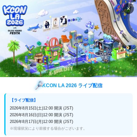
×
検索
番組表
視聴方法
検索
Boomの検索結果
Boom
検索結果
KCON LA 2026 ライブ配信
【ライブ配信】
2026年8月15日(土)12:00 開演 (JST)
企業情報
2026年8月16日(日)12:00 開演 (JST)
2026年8月17日(月)12:00 開演 (JST)
プライバシーポリシー
放送番組編集基準
※現場状況により前後する場合がございます。
よくある質問
お問い合わせ・リクエスト