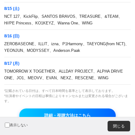
広告のお問い合わせ
8/15 (土)
NCT 127、KickFlip、SANTOS BRAVOS、TREASURE、&TEAM、
H//PE Princess、KO1KEYZ、Wanna One、WING
8/16 (日)
ZEROBASEONE、ILLIT、izna、P1Harmony、TAEYONG(from NCT)、
JASRAC 許諾番号
JRC 許諾番号
YEONJUN、MODYSSEY、Anderson.Paak
9013278002Y45037
X000470B01L
8/17 (月)
TOMORROW X TOGETHER、ALLDAY PROJECT、ALPHA DRIVE
© CJ ENM Japan Inc. All Rights Reserved.
ONE、JO1、MEOVV、EVAN、NEXZ、RESCENE、WING
*記載されている日付は、すべて日本時間を基準として表示しております。
*出演者やイベントの日程は事情によりキャンセルまたは変更される場合がございま
よりよいエクスペリエンスを提供するため、当ウェブサイト
す。
では Cookie を使用しています。引き続き閲覧する場合、
Cookie の使用を承諾したものとみなされます。詳細につい
詳細・視聴方法はこちら
ては
プライバシーポリシー
をご覧ください。
OK
表示しない
閉じる