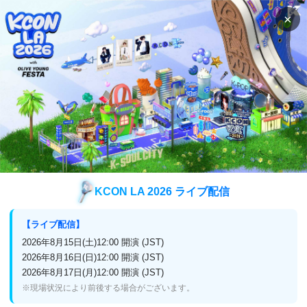
×
検索
番組表
視聴方法
バラエティ
テントの外はヨーロッパ 南フランス編
テントの外はヨーロッパ 南フランス
編
KCON LA 2026 ライブ配信
【ライブ配信】
放送終了
アンコール再放送
2026年8月15日(土)12:00 開演 (JST)
2026年8月16日(日)12:00 開演 (JST)
2024年9月14日(土)放送スタート
2026年8月17日(月)12:00 開演 (JST)
※現場状況により前後する場合がございます。