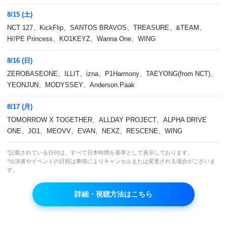
8/15 (土)
NCT 127、KickFlip、SANTOS BRAVOS、TREASURE、&TEAM、
H//PE Princess、KO1KEYZ、Wanna One、WING
8/16 (日)
ZEROBASEONE、ILLIT、izna、P1Harmony、TAEYONG(from NCT)、
YEONJUN、MODYSSEY、Anderson.Paak
8/17 (月)
シリーズ初の女性バージョン！ハン・ガイン、
TOMORROW X TOGETHER、ALLDAY PROJECT、ALPHA DRIVE
チョ・ボアほか出演の俳優キャンプバラエティ
ONE、JO1、MEOVV、EVAN、NEXZ、RESCENE、WING
新シーズン！
*記載されている日付は、すべて日本時間を基準として表示しております。
*出演者やイベントの日程は事情によりキャンセルまたは変更される場合がございま
本放送
す。
(土)(日)5:00～ ※2話連続放送
詳細・視聴方法はこちら
再放送
なし