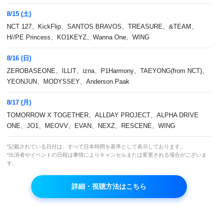
BACK IN JAPAN」at Zepp Haneda（東京公演）
8/15 (土)
2025/5/15
NCT 127、KickFlip、SANTOS BRAVOS、TREASURE、&TEAM、
H//PE Princess、KO1KEYZ、Wanna One、WING
8/16 (日)
ZEROBASEONE、ILLIT、izna、P1Harmony、TAEYONG(from NCT)、
YEONJUN、MODYSSEY、Anderson.Paak
8/17 (月)
TOMORROW X TOGETHER、ALLDAY PROJECT、ALPHA DRIVE
ONE、JO1、MEOVV、EVAN、NEXZ、RESCENE、WING
*記載されている日付は、すべて日本時間を基準として表示しております。
*出演者やイベントの日程は事情によりキャンセルまたは変更される場合がございま
す。
詳細・視聴方法はこちら