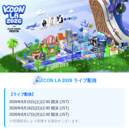
×
検索
番組表
視聴方法
新着情報
iKON初の除隊メンバー、JAY（キム・ジナ
ン）の FANMEETING オフィシャルレポート － 「BLUE
MOON JAY FANMEETING TOUR 2025 WELCOME BACK IN
JAPAN」at Zepp Haneda（東京公演）
新着情報
KCON LA 2026 ライブ配信
【ライブ配信】
ニュース
2026年8月15日(土)12:00 開演 (JST)
iKON初の除隊メンバー、JAY（キム・ジナン）の
2026年8月16日(日)12:00 開演 (JST)
FANMEETING オフィシャルレポート － 「BLUE
2026年8月17日(月)12:00 開演 (JST)
※現場状況により前後する場合がございます。
MOON JAY FANMEETING TOUR 2025 WELCOME