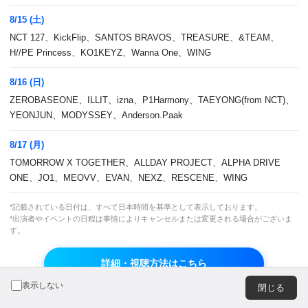
広告のお問い合わせ
8/15 (土)
NCT 127、KickFlip、SANTOS BRAVOS、TREASURE、&TEAM、
H//PE Princess、KO1KEYZ、Wanna One、WING
8/16 (日)
ZEROBASEONE、ILLIT、izna、P1Harmony、TAEYONG(from NCT)、
JASRAC 許諾番号
JRC 許諾番号
YEONJUN、MODYSSEY、Anderson.Paak
9013278002Y45037
X000470B01L
8/17 (月)
TOMORROW X TOGETHER、ALLDAY PROJECT、ALPHA DRIVE
© CJ ENM Japan Inc. All Rights Reserved.
ONE、JO1、MEOVV、EVAN、NEXZ、RESCENE、WING
*記載されている日付は、すべて日本時間を基準として表示しております。
*出演者やイベントの日程は事情によりキャンセルまたは変更される場合がございま
よりよいエクスペリエンスを提供するため、当ウェブサイト
す。
では Cookie を使用しています。引き続き閲覧する場合、
Cookie の使用を承諾したものとみなされます。詳細につい
詳細・視聴方法はこちら
ては
プライバシーポリシー
をご覧ください。
OK
表示しない
閉じる