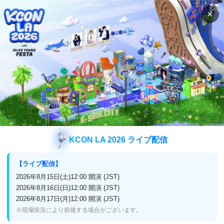
×
検索
番組表
視聴方法
検索
iKONの検索結果
iKON
検索結果
KCON LA 2026 ライブ配信
【ライブ配信】
2026年8月15日(土)12:00 開演 (JST)
企業情報
2026年8月16日(日)12:00 開演 (JST)
2026年8月17日(月)12:00 開演 (JST)
プライバシーポリシー
放送番組編集基準
※現場状況により前後する場合がございます。
よくある質問
お問い合わせ・リクエスト