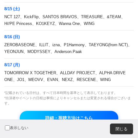
広告のお問い合わせ
8/15 (土)
NCT 127、KickFlip、SANTOS BRAVOS、TREASURE、&TEAM、
H//PE Princess、KO1KEYZ、Wanna One、WING
8/16 (日)
ZEROBASEONE、ILLIT、izna、P1Harmony、TAEYONG(from NCT)、
JASRAC 許諾番号
JRC 許諾番号
YEONJUN、MODYSSEY、Anderson.Paak
9013278002Y45037
X000470B01L
8/17 (月)
TOMORROW X TOGETHER、ALLDAY PROJECT、ALPHA DRIVE
© CJ ENM Japan Inc. All Rights Reserved.
ONE、JO1、MEOVV、EVAN、NEXZ、RESCENE、WING
*記載されている日付は、すべて日本時間を基準として表示しております。
*出演者やイベントの日程は事情によりキャンセルまたは変更される場合がございま
よりよいエクスペリエンスを提供するため、当ウェブサイト
す。
では Cookie を使用しています。引き続き閲覧する場合、
Cookie の使用を承諾したものとみなされます。詳細につい
詳細・視聴方法はこちら
ては
プライバシーポリシー
をご覧ください。
OK
表示しない
閉じる