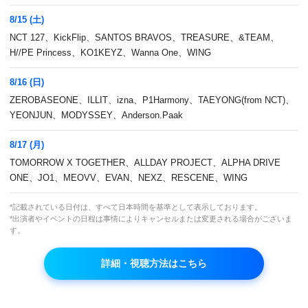
8/15 (土)
NCT 127、KickFlip、SANTOS BRAVOS、TREASURE、&TEAM、
無料
05:00
H//PE Princess、KO1KEYZ、Wanna One、WING
スーパーフードのチカラ #175
8/16 (日)
再放送
日本初
ZEROBASEONE、ILLIT、izna、P1Harmony、TAEYONG(from NCT)、
YEONJUN、MODYSSEY、Anderson.Paak
06:00
無料
8/17 (月)
TOMORROW X TOGETHER、ALLDAY PROJECT、ALPHA DRIVE
脳セク時代 リブート : 数学編 #2(終)
ONE、JO1、MEOVV、EVAN、NEXZ、RESCENE、WING
再放送
日本初
*記載されている日付は、すべて日本時間を基準として表示しております。
*出演者やイベントの日程は事情によりキャンセルまたは変更される場合がございま
す。
07:30
無料
詳細・視聴方法はこちら
ムムルレコード #1
再放送
副音声
Mnetオリジナル