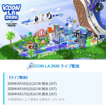
×
検索
番組表
視聴方法
番組表
チャンネル
(スカパー！,J:COM,ひかり
TV,CATV,auひかりテレビサービス)
番組表
チャンネル
Mnet Smart+
KCON LA 2026 ライブ配信
【ライブ配信】
今月の番組表
来月の番組表
2026年8月15日(土)12:00 開演 (JST)
2026年8月16日(日)12:00 開演 (JST)
スカパー！
無料
J:COM
無料
一部のCATV
無料
2026年8月17日(月)12:00 開演 (JST)
※現場状況により前後する場合がございます。
10月5日 (日)
前日
翌日