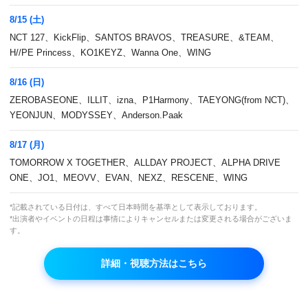
シックスセンス ２ #1
8/15 (土)
05:00
NCT 127、KickFlip、SANTOS BRAVOS、TREASURE、&TEAM、
アンコール再放送
H//PE Princess、KO1KEYZ、Wanna One、WING
8/16 (日)
06:45
ドッグメンタリー #24(終)
ZEROBASEONE、ILLIT、izna、P1Harmony、TAEYONG(from NCT)、
YEONJUN、MODYSSEY、Anderson.Paak
アンコール再放送
8/17 (月)
TOMORROW X TOGETHER、ALLDAY PROJECT、ALPHA DRIVE
08:00
ゴルフスターK #3
ONE、JO1、MEOVV、EVAN、NEXZ、RESCENE、WING
アンコール再放送
*記載されている日付は、すべて日本時間を基準として表示しております。
*出演者やイベントの日程は事情によりキャンセルまたは変更される場合がございま
す。
09:15
Mnetライブ【n.SSign】 #554
詳細・視聴方法はこちら