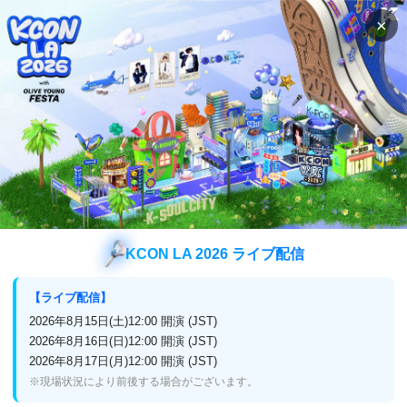
×
検索
番組表
視聴方法
番組表
チャンネル
(スカパー！,J:COM,ひかり
TV,CATV,auひかりテレビサービス)
番組表
チャンネル
Mnet Smart+
KCON LA 2026 ライブ配信
【ライブ配信】
今月の番組表
来月の番組表
2026年8月15日(土)12:00 開演 (JST)
2026年8月16日(日)12:00 開演 (JST)
4月3日 (水)
2026年8月17日(月)12:00 開演 (JST)
前日
翌日
※現場状況により前後する場合がございます。