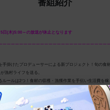
番組紹介
5日(木)5:00～の放送が休止となります
ーーーーーーーーーーーーーーーーーーーーーーーーーー
を手掛けたプロデューサーによる新プロジェクト！旬の食
人が漁村ライフを送る。
るルールは2つ！食材の収穫・漁獲作業を手伝い生活費を稼
必ずその産地の食材を使用して食事すること。これらを守
ュンミョン、アン・ウンジン、そして「脱出おひとり島」シ
ジニョンことDEXが漁村ライフを満喫する。