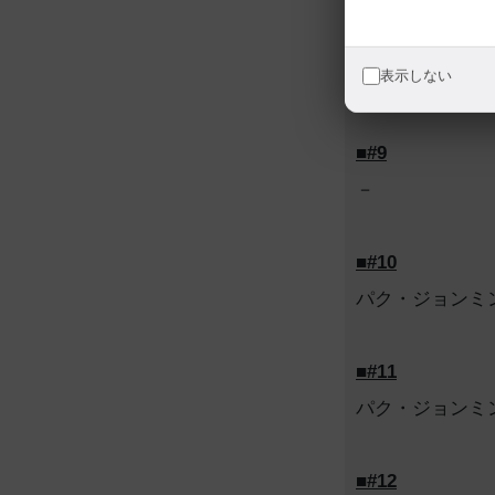
■#8
表示しない
チャ・テヒョン
■#9
－
■#10
パク・ジョンミ
■#11
パク・ジョンミ
■#12