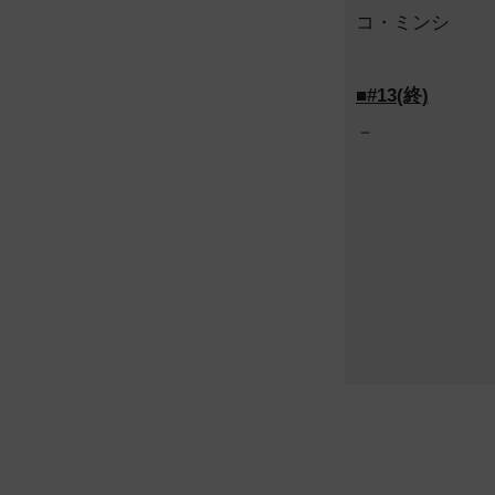
コ・ミンシ
■#13(終)
－