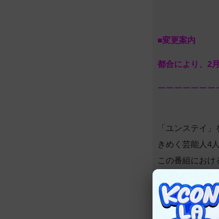
■
変更案内
都合により、2月
ーーーーーーー
「ユンステイ」
きめく芸能人4
この番組におけ
て、一日一回は
ンア、パク・ジ
イクしたキム・