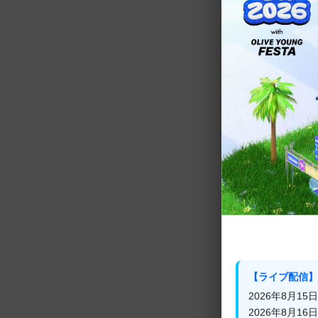
ヨム・ジョンア
ぷり、のどかな
ジン、コ・ミン
韓国でも好評の
【放送日時およ
■#1
－
■
#2
ファン・ジョン
【ライブ配信】
2026年8月15日(
■#3
2026年8月16日(