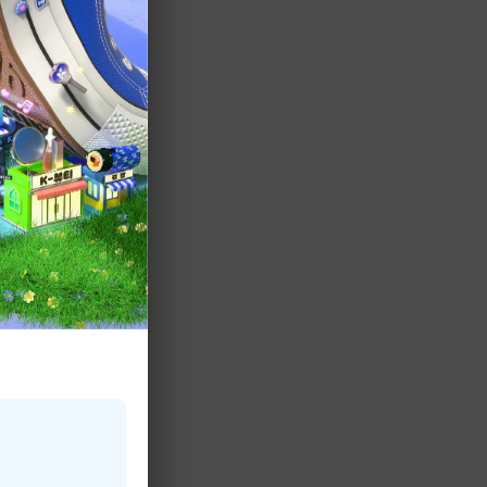
む４人の頑張りっ
ンミン、パク・ヘ
お楽しみに！