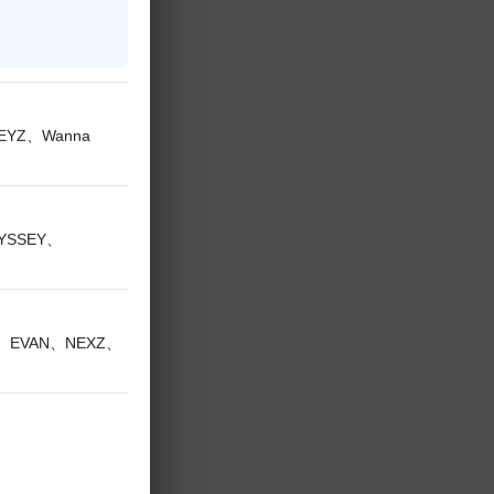
KEYZ、Wanna
DYSSEY、
V、EVAN、NEXZ、