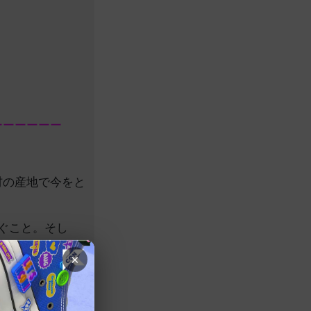
ーーーーーー
材の産地で今をと
ぐこと。そし
りつつヨム・ジョ
×
ーズン2でブレ