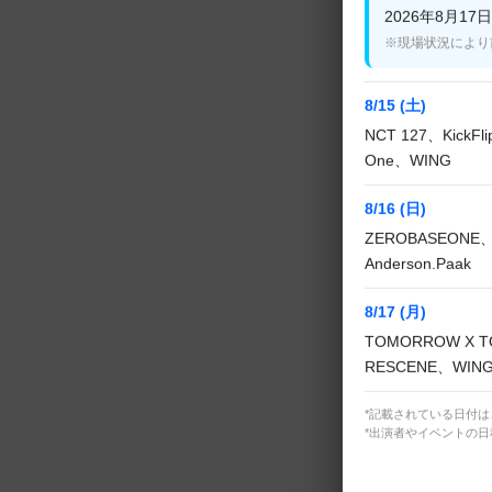
2026年8月17日(
ファン・ジョン
※現場状況により
■#4
8/15 (土)
－
NCT 127、KickF
One、WING
■#5
8/16 (日)
ZEROBASEONE、
パク・ヘジン
Anderson.Paak
8/17 (月)
■#6
TOMORROW X T
パク・ヘジン、
RESCENE、WIN
*記載されている日付
■#7
*出演者やイベントの
チャ・テヒョン