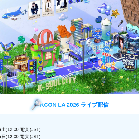
によって手際よく生み出される料理の数々や、労働に勤し
田舎町の風景など見どころが満載なうえに、ファン・ジョ
シなど、豪華ゲストも駆けつけ番組をさらに盛り上げる！
うちに終了した愉快&ハートフルな漁村ライフバラエティを
びゲスト】
KCON LA 2026 ライブ配信
ミン
土)12:00 開演 (JST)
日)12:00 開演 (JST)