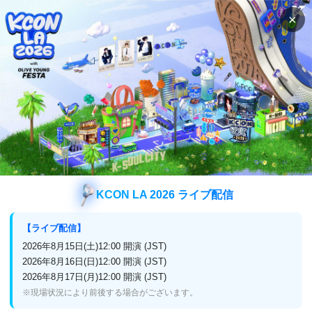
×
検索
番組表
視聴方法
バラエティ
ご近所スターK SHOW
ご近所スターK SHOW
KCON LA 2026 ライブ配信
日本初
【ライブ配信】
2026年4月14日(火)22:00～ 放送スタート
2026年8月15日(土)12:00 開演 (JST)
2026年8月16日(日)12:00 開演 (JST)
2026年8月17日(月)12:00 開演 (JST)
※現場状況により前後する場合がございます。