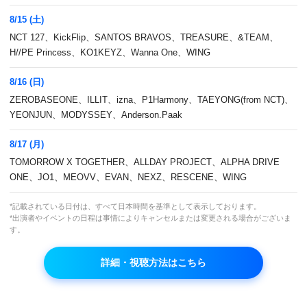
8/15 (土)
NCT 127、KickFlip、SANTOS BRAVOS、TREASURE、&TEAM、
H//PE Princess、KO1KEYZ、Wanna One、WING
8/16 (日)
ZEROBASEONE、ILLIT、izna、P1Harmony、TAEYONG(from NCT)、
YEONJUN、MODYSSEY、Anderson.Paak
アイドルグループのボーカル力とパフォーマン
8/17 (月)
ス力を堪能できる音楽トークバラエティ！
TOMORROW X TOGETHER、ALLDAY PROJECT、ALPHA DRIVE
ONE、JO1、MEOVV、EVAN、NEXZ、RESCENE、WING
本放送
*記載されている日付は、すべて日本時間を基準として表示しております。
(火)22:00～
*出演者やイベントの日程は事情によりキャンセルまたは変更される場合がございま
す。
VOD
再放送
(金)10:00～、(月)14:00～
詳細・視聴方法はこちら
出演者
TWS
,
MEOVV
,
FIFTY FIFTY