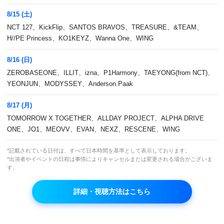
8/15 (土)
NCT 127、KickFlip、SANTOS BRAVOS、TREASURE、&TEAM、
H//PE Princess、KO1KEYZ、Wanna One、WING
8/16 (日)
ZEROBASEONE、ILLIT、izna、P1Harmony、TAEYONG(from NCT)、
テミン(SHINee) 出演回 セレクト放送！
YEONJUN、MODYSSEY、Anderson.Paak
8/17 (月)
本放送
TOMORROW X TOGETHER、ALLDAY PROJECT、ALPHA DRIVE
※下記参照
ONE、JO1、MEOVV、EVAN、NEXZ、RESCENE、WING
VOD
再放送
*記載されている日付は、すべて日本時間を基準として表示しております。
※下記参照
*出演者やイベントの日程は事情によりキャンセルまたは変更される場合がございま
す。
出演者
イ・サンミン
,
ユ・セユン
,
フィソン
,
キム・ボムス
,
キ
詳細・視聴方法はこちら
ム・ジョングク
,
シン・スンフン
,
TAEIL(Block B)
,
Ailee
,
BewhY