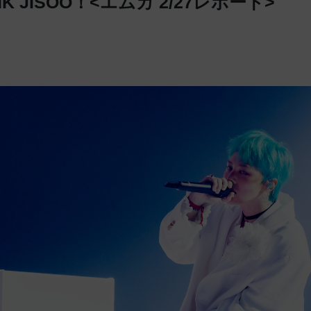
NK JISOO！<エムカ 2/27レポート>