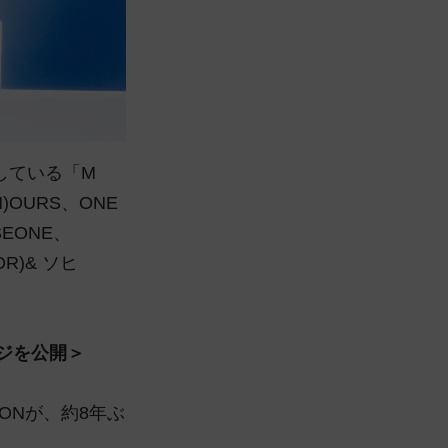
信している「M
)OURS、ONE
ASEONE、
OR)& ソヒ
ージを公開＞
GONが、約8年ぶ