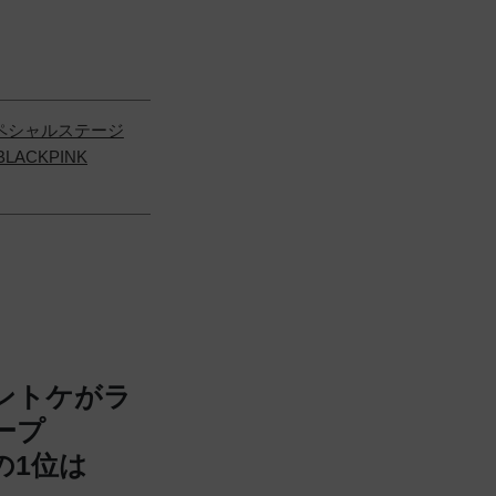
スペシャルステージ
LACKPINK
モントケがラ
ープ
週の1位は