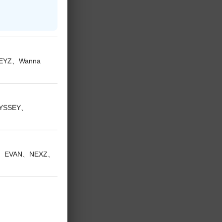
OP史上初のデビュ
らがタイトル曲
KEYZ、Wanna
フォーマンスを披
DYSSEY、
ダー、バダ・リーが
V、EVAN、NEXZ、
う
現する繊細な表現
成させました。