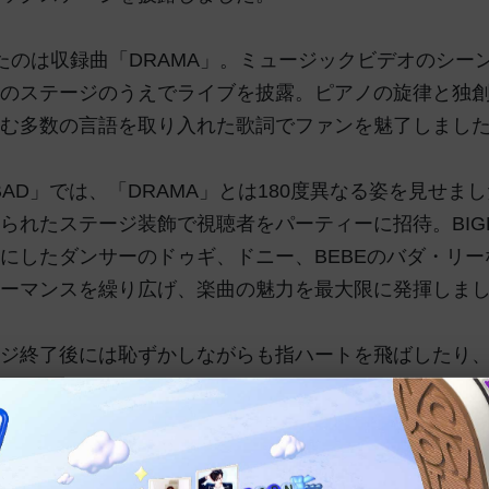
たのは収録曲「DRAMA」。ミュージックビデオのシー
のステージのうえでライブを披露。ピアノの旋律と独
む多数の言語を取り入れた歌詞でファンを魅了しまし
 BAD」では、「DRAMA」とは180度異なる姿を見せま
られたステージ装飾で視聴者をパーティーに招待。BIG
にしたダンサーのドゥギ、ドニー、BEBEのバダ・リ
ーマンスを繰り広げ、楽曲の魅力を最大限に発揮しま
ジ終了後には恥ずかしながらも指ハートを飛ばしたり
AGONらしいエンディング妖精で視聴者を魅了しました。