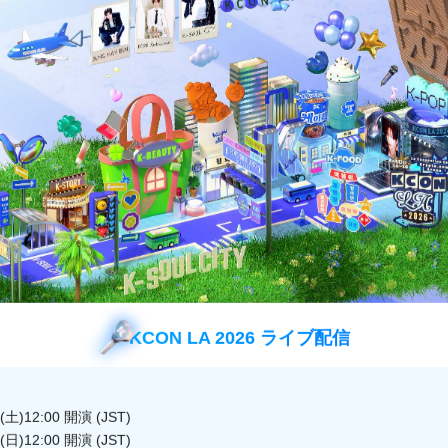
KCON LA 2026 ライブ配信
土)12:00 開演 (JST)
EONEがブラックスーツで登場！「BLUE」と「Devil G
日)12:00 開演 (JST)