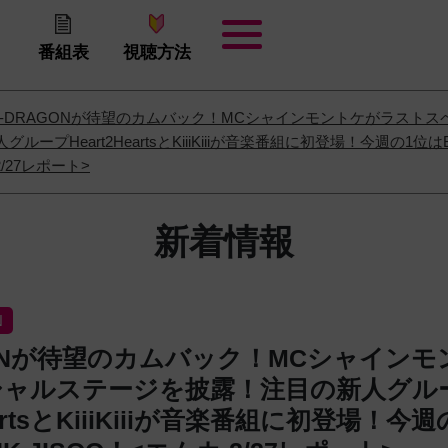
番組表
視聴方法
G-DRAGONが待望のカムバック！MCシャインモントケがラスト
ープHeart2HeartsとKiiiKiiiが音楽番組に初登場！今週の1位はB
2/27レポート>
新着情報
N
GONが待望のカムバック！MCシャイン
シャルステージを披露！注目の新人グル
eartsとKiiiKiiiが音楽番組に初登場！今