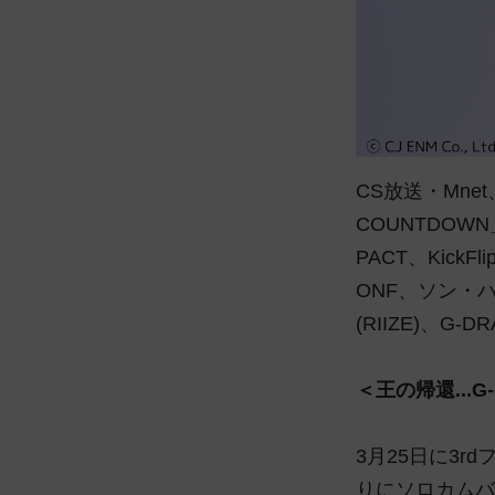
CS放送・Mne
COUNTDOWN
PACT、KickFl
ONF、ソン・ハンビ
(RIIZE)、
＜王の帰還...
3月25日に3r
りにソロカムバ