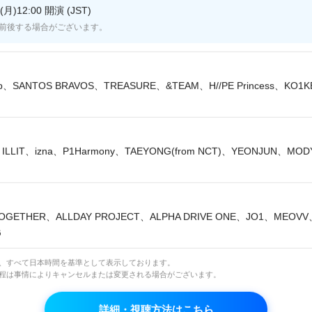
月)12:00 開演 (JST)
！＞
前後する場合がございます。
NEは24日に「BLUE PARADISE」でカムバック。K-P
「ミリオンセラー」突破を記録し、新しい歴史を刻む彼
lip、SANTOS BRAVOS、TREASURE、&TEAM、H//PE Princess、KO1
「Devil Game」の2曲を披露しました。
を着て登場した9人は、「Devil Game」で魅惑的なパ
ILLIT、izna、P1Harmony、TAEYONG(from NCT)、YEONJUN、MO
ET WOMAN FIGHTER2」の優勝チームBEBEのリー
ミステリアスな魅力を最大限に発揮しました。
OGETHER、ALLDAY PROJECT、ALPHA DRIVE ONE、JO1、MEOV
「BLUE」では、爽やかさが漂う中どこか切なさをまと
G
EONEが雰囲気あふれるステージを展開。ストーリーを表
フを活用した振り付けで見どころ満載のステージを完
は、すべて日本時間を基準として表示しております。
日程は事情によりキャンセルまたは変更される場合がございます。
詳細・視聴方法はこちら