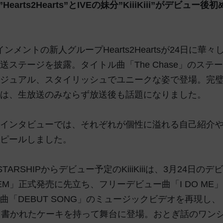
Hearts2Hearts”とIVEの妹分”KiiiKiii”がデビュ
ンメントの新人グループHearts2Heartsが24日に華
送ステージを披露。タイトル曲「The Chase」のステー
ジュアル、スタイリッシュでユニークな姿で登場。完
は、生放送のみならず放送後も話題になりました。
インタビューでは、それぞれが個性に溢れる自己紹介
ピールしました。
TARSHIPからデビュー予定のKiiiKiiiは、3月24日の
GEM」正式発売に先立ち、フリーデビュー曲「I DO M
曲「DEBUT SONG」のミュージックビデオを再現し
a」と書かれたケーキを持って舞台に登場。おとぎ話のワン