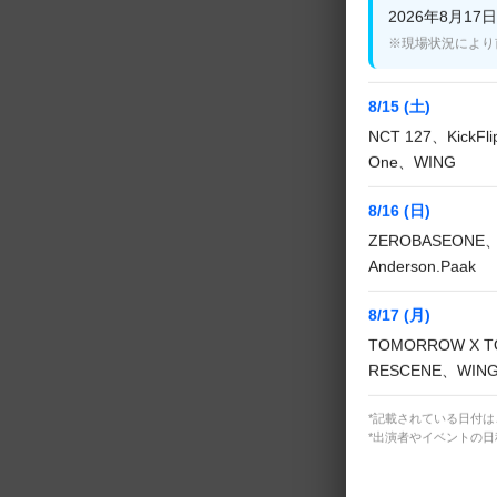
2026年8月17日(
マンスを初披露
※現場状況により
ZEROBASEO
8/15 (土)
ー以来5作連続
NCT 127、KickF
の「BLUE」と
One、WING
8/16 (日)
ブラックスーツ
ZEROBASEONE、
露。 「STRE
Anderson.Paak
参加した振付で
8/17 (月)
TOMORROW X T
続くタイトル曲
RESCENE、WIN
ZEROBAS
に加え、スカー
*記載されている日付
*出演者やイベントの