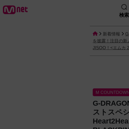
検索
新着情報
を披露！注目の新人グル
JISOO！<エムカ 
M COUNTDOW
G-DRA
ストスペ
Heart2H