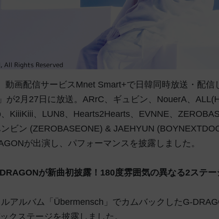
t、動画配信サービスMnet Smart+で日韓同時放送・配
」が2月27日に放送。ARrC、ギュビン、NouerA、ALL(H
ip、KiiiKiii、LUN8、Hearts2Hearts、EVNNE、ZEROB
ン (ZEROBASEONE) & JAEHYUN (BOYNEXTDO
G-DRAGONが出演し、パフォーマンスを披露しました。
G-DRAGONが新曲初披露！180度雰囲気の異なる2ステ
dフルアルバム「Übermensch」でカムバックしたG-DRA
ックステージを披露しました。