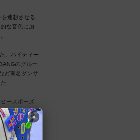
ンを連想させる
創的な音色に加
た。
した。ハイティー
BANGのグルー
ーなど有名ダンサ
した。
、ピースポーズ
×