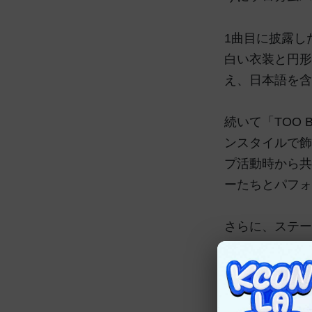
1曲目に披露し
白い衣装と円形
え、日本語を含
続いて「TOO
ンスタイルで飾
プ活動時から共
ーたちとパフォ
さらに、ステー
をとるG-DR