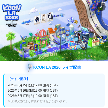
×
検索
番組表
視聴方法
ジャンル
特集
一覧
特集
KCON LA 2026 ライブ配信
【ライブ配信】
2026年8月15日(土)12:00 開演 (JST)
2026年8月16日(日)12:00 開演 (JST)
2か月連続！Mnet ダンス
2026年8月17日(月)12:00 開演 (JST)
ときめきリバイバル
サバイバルシリーズ 一挙
※現場状況により前後する場合がございます。
放送！