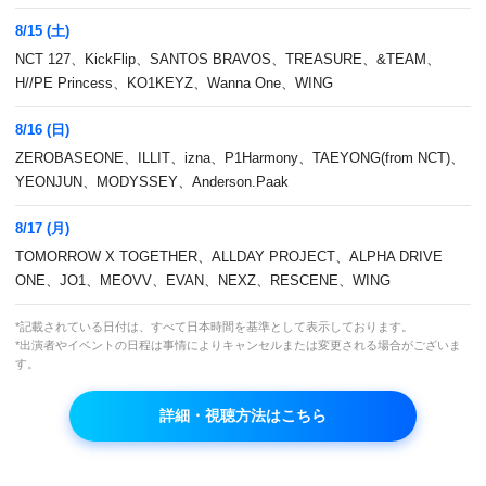
8/15 (土)
NCT 127、KickFlip、SANTOS BRAVOS、TREASURE、&TEAM、
H//PE Princess、KO1KEYZ、Wanna One、WING
8/16 (日)
ZEROBASEONE、ILLIT、izna、P1Harmony、TAEYONG(from NCT)、
MV特集
2か月連続！SHINee 日本
YEONJUN、MODYSSEY、Anderson.Paak
デビュー15周年記念SP ～
8/17 (月)
輝くSHINee～
TOMORROW X TOGETHER、ALLDAY PROJECT、ALPHA DRIVE
ONE、JO1、MEOVV、EVAN、NEXZ、RESCENE、WING
*記載されている日付は、すべて日本時間を基準として表示しております。
*出演者やイベントの日程は事情によりキャンセルまたは変更される場合がございま
す。
詳細・視聴方法はこちら
2か月連続！Wanna One
SEVENTEEN デビュー11
Special ～All I Wanna
周年記念SP ★Say the
Do! Wanna One!～
name! 17 CARAT★