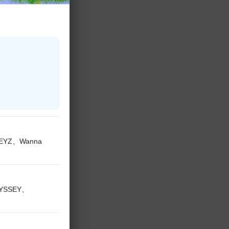
KEYZ、Wanna
DYSSEY、