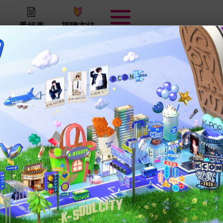
番組表
視聴方法
!ah!の検索結果
woo!ah!
検索結果
企業情報
プライバシーポリシー
放送番組編集基準