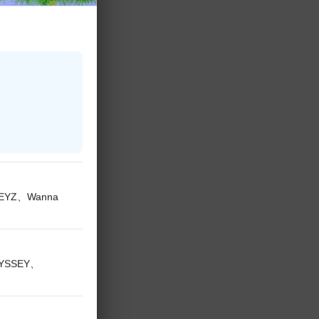
KEYZ、Wanna
DYSSEY、