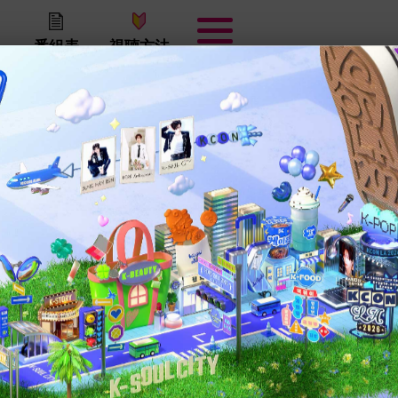
番組表
視聴方法
ORROW X TOGETHERの検索結果
ORROW X TOGETHER
企業情報
プライバシーポリシー
放送番組編集基準