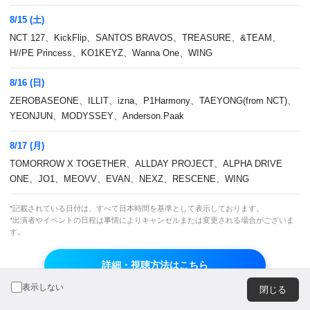
広告のお問い合わせ
8/15 (土)
NCT 127、KickFlip、SANTOS BRAVOS、TREASURE、&TEAM、
H//PE Princess、KO1KEYZ、Wanna One、WING
8/16 (日)
ZEROBASEONE、ILLIT、izna、P1Harmony、TAEYONG(from NCT)、
JASRAC 許諾番号
JRC 許諾番号
YEONJUN、MODYSSEY、Anderson.Paak
9013278002Y45037
X000470B01L
8/17 (月)
TOMORROW X TOGETHER、ALLDAY PROJECT、ALPHA DRIVE
© CJ ENM Japan Inc. All Rights Reserved.
ONE、JO1、MEOVV、EVAN、NEXZ、RESCENE、WING
*記載されている日付は、すべて日本時間を基準として表示しております。
*出演者やイベントの日程は事情によりキャンセルまたは変更される場合がございま
よりよいエクスペリエンスを提供するため、当ウェブサイト
す。
では Cookie を使用しています。引き続き閲覧する場合、
Cookie の使用を承諾したものとみなされます。詳細につい
詳細・視聴方法はこちら
ては
プライバシーポリシー
をご覧ください。
OK
表示しない
閉じる