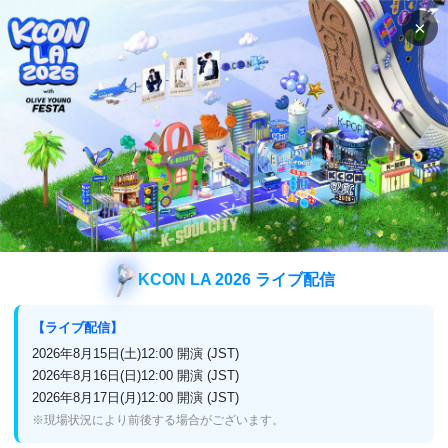
×
検索
番組表
視聴方法
検索
R.Teeの検索結果
R.Tee
検索結果
KCON LA 2026 ライブ配信
【ライブ配信】
2026年8月15日(土)12:00 開演 (JST)
企業情報
2026年8月16日(日)12:00 開演 (JST)
2026年8月17日(月)12:00 開演 (JST)
プライバシーポリシー
放送番組編集基準
※現場状況により前後する場合がございます。
よくある質問
お問い合わせ・リクエスト