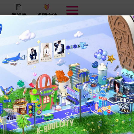
番組表
視聴方法
 WISHの検索結果
NCT WISH
検索結果
企業情報
プライバシーポリシー
放送番組編集基準