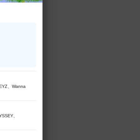
KEYZ、Wanna
DYSSEY、