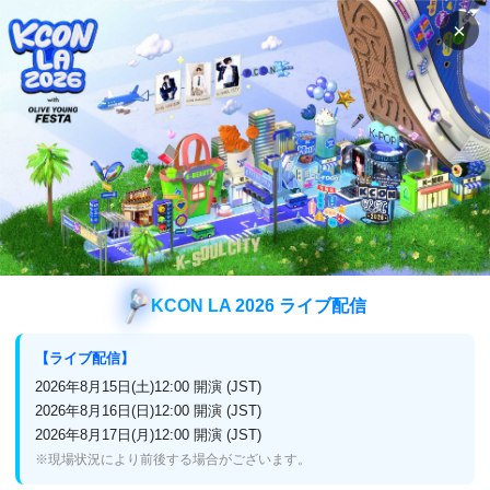
×
検索
番組表
視聴方法
検索
N.Flyingの検索結果
N.Flying
検索結果
KCON LA 2026 ライブ配信
【ライブ配信】
2026年8月15日(土)12:00 開演 (JST)
企業情報
2026年8月16日(日)12:00 開演 (JST)
2026年8月17日(月)12:00 開演 (JST)
プライバシーポリシー
放送番組編集基準
※現場状況により前後する場合がございます。
よくある質問
お問い合わせ・リクエスト