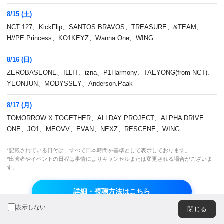
広告のお問い合わせ
8/15 (土)
NCT 127、KickFlip、SANTOS BRAVOS、TREASURE、&TEAM、
H//PE Princess、KO1KEYZ、Wanna One、WING
8/16 (日)
ZEROBASEONE、ILLIT、izna、P1Harmony、TAEYONG(from NCT)、
JASRAC 許諾番号
JRC 許諾番号
YEONJUN、MODYSSEY、Anderson.Paak
9013278002Y45037
X000470B01L
8/17 (月)
TOMORROW X TOGETHER、ALLDAY PROJECT、ALPHA DRIVE
© CJ ENM Japan Inc. All Rights Reserved.
ONE、JO1、MEOVV、EVAN、NEXZ、RESCENE、WING
*記載されている日付は、すべて日本時間を基準として表示しております。
*出演者やイベントの日程は事情によりキャンセルまたは変更される場合がございま
よりよいエクスペリエンスを提供するため、当ウェブサイト
す。
では Cookie を使用しています。引き続き閲覧する場合、
Cookie の使用を承諾したものとみなされます。詳細につい
詳細・視聴方法はこちら
ては
プライバシーポリシー
をご覧ください。
OK
表示しない
閉じる