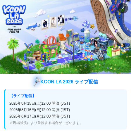
×
検索
番組表
視聴方法
検索
I.O.Iの検索結果
I.O.I
検索結果
KCON LA 2026 ライブ配信
【ライブ配信】
2026年8月15日(土)12:00 開演 (JST)
企業情報
2026年8月16日(日)12:00 開演 (JST)
2026年8月17日(月)12:00 開演 (JST)
プライバシーポリシー
放送番組編集基準
※現場状況により前後する場合がございます。
よくある質問
お問い合わせ・リクエスト