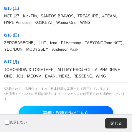
広告のお問い合わせ
8/15 (土)
NCT 127、KickFlip、SANTOS BRAVOS、TREASURE、&TEAM、
H//PE Princess、KO1KEYZ、Wanna One、WING
8/16 (日)
ZEROBASEONE、ILLIT、izna、P1Harmony、TAEYONG(from NCT)、
JASRAC 許諾番号
JRC 許諾番号
YEONJUN、MODYSSEY、Anderson.Paak
9013278002Y45037
X000470B01L
8/17 (月)
TOMORROW X TOGETHER、ALLDAY PROJECT、ALPHA DRIVE
© CJ ENM Japan Inc. All Rights Reserved.
ONE、JO1、MEOVV、EVAN、NEXZ、RESCENE、WING
*記載されている日付は、すべて日本時間を基準として表示しております。
*出演者やイベントの日程は事情によりキャンセルまたは変更される場合がございま
よりよいエクスペリエンスを提供するため、当ウェブサイト
す。
では Cookie を使用しています。引き続き閲覧する場合、
Cookie の使用を承諾したものとみなされます。詳細につい
詳細・視聴方法はこちら
ては
プライバシーポリシー
をご覧ください。
OK
表示しない
閉じる