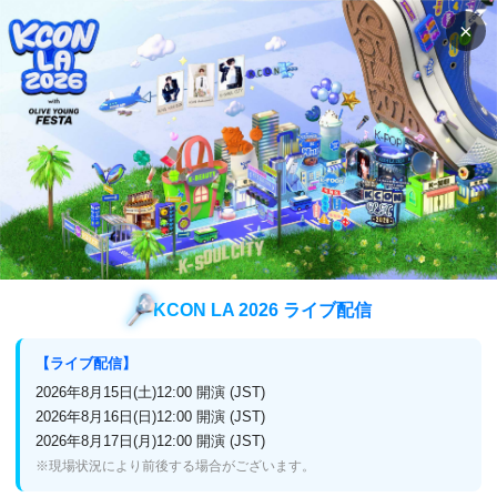
×
検索
番組表
視聴方法
検索
BTOBの検索結果
BTOB
検索結果
KCON LA 2026 ライブ配信
【ライブ配信】
2026年8月15日(土)12:00 開演 (JST)
企業情報
2026年8月16日(日)12:00 開演 (JST)
2026年8月17日(月)12:00 開演 (JST)
プライバシーポリシー
放送番組編集基準
※現場状況により前後する場合がございます。
よくある質問
お問い合わせ・リクエスト