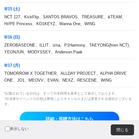
広告のお問い合わせ
8/15 (土)
NCT 127、KickFlip、SANTOS BRAVOS、TREASURE、&TEAM、
H//PE Princess、KO1KEYZ、Wanna One、WING
8/16 (日)
ZEROBASEONE、ILLIT、izna、P1Harmony、TAEYONG(from NCT)、
JASRAC 許諾番号
JRC 許諾番号
YEONJUN、MODYSSEY、Anderson.Paak
9013278002Y45037
X000470B01L
8/17 (月)
TOMORROW X TOGETHER、ALLDAY PROJECT、ALPHA DRIVE
© CJ ENM Japan Inc. All Rights Reserved.
ONE、JO1、MEOVV、EVAN、NEXZ、RESCENE、WING
*記載されている日付は、すべて日本時間を基準として表示しております。
*出演者やイベントの日程は事情によりキャンセルまたは変更される場合がございま
よりよいエクスペリエンスを提供するため、当ウェブサイト
す。
では Cookie を使用しています。引き続き閲覧する場合、
Cookie の使用を承諾したものとみなされます。詳細につい
詳細・視聴方法はこちら
ては
プライバシーポリシー
をご覧ください。
OK
表示しない
閉じる