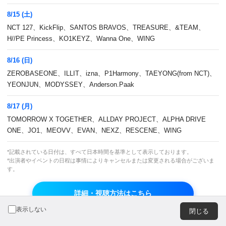
広告のお問い合わせ
8/15 (土)
NCT 127、KickFlip、SANTOS BRAVOS、TREASURE、&TEAM、
H//PE Princess、KO1KEYZ、Wanna One、WING
8/16 (日)
ZEROBASEONE、ILLIT、izna、P1Harmony、TAEYONG(from NCT)、
JASRAC 許諾番号
JRC 許諾番号
YEONJUN、MODYSSEY、Anderson.Paak
9013278002Y45037
X000470B01L
8/17 (月)
TOMORROW X TOGETHER、ALLDAY PROJECT、ALPHA DRIVE
© CJ ENM Japan Inc. All Rights Reserved.
ONE、JO1、MEOVV、EVAN、NEXZ、RESCENE、WING
*記載されている日付は、すべて日本時間を基準として表示しております。
*出演者やイベントの日程は事情によりキャンセルまたは変更される場合がございま
よりよいエクスペリエンスを提供するため、当ウェブサイト
す。
では Cookie を使用しています。引き続き閲覧する場合、
Cookie の使用を承諾したものとみなされます。詳細につい
詳細・視聴方法はこちら
ては
プライバシーポリシー
をご覧ください。
OK
表示しない
閉じる