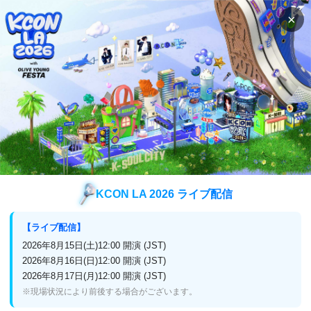
×
検索
番組表
視聴方法
検索
チャンソンの検索結果
チャンソン
検索結果
KCON LA 2026 ライブ配信
【ライブ配信】
2026年8月15日(土)12:00 開演 (JST)
企業情報
2026年8月16日(日)12:00 開演 (JST)
2026年8月17日(月)12:00 開演 (JST)
プライバシーポリシー
放送番組編集基準
※現場状況により前後する場合がございます。
よくある質問
お問い合わせ・リクエスト