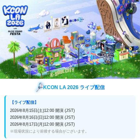
×
検索
番組表
視聴方法
バラエティ
ヨンジャとセリの美食ツアー ＜残して何に
なる＞
ヨンジャとセリの美食ツアー ＜残し
て何になる＞
KCON LA 2026 ライブ配信
【ライブ配信】
2026年8月15日(土)12:00 開演 (JST)
放送終了
日本初
2026年8月16日(日)12:00 開演 (JST)
2026年8月17日(月)12:00 開演 (JST)
2026年3月18日(水)放送スタート！
※現場状況により前後する場合がございます。