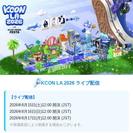
×
検索
番組表
視聴方法
ドラマ
赤い靴
赤い靴
KCON LA 2026 ライブ配信
放送終了
アンコール再放送
【ライブ配信】
2024年11月11日(月)放送スタート
2026年8月15日(土)12:00 開演 (JST)
2026年8月16日(日)12:00 開演 (JST)
2026年8月17日(月)12:00 開演 (JST)
※現場状況により前後する場合がございます。