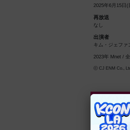
2025年6月15日(日
再放送
なし
出演者
キム・ジェファ
2023年 Mnet /
ⓒ CJ ENM Co., Ltd