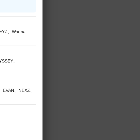
KEYZ、Wanna
DYSSEY、
い。
V、EVAN、NEXZ、