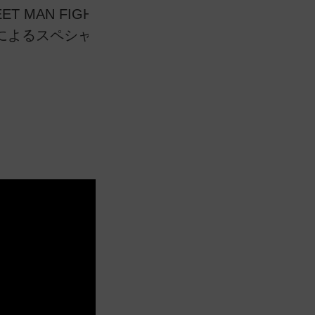
EET MAN FIGHTER」に出演した男性ダンサ
「
によるスペシャルトークショー！
い
ス