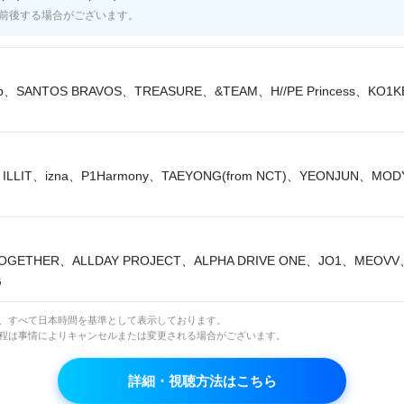
前後する場合がございます。
lip、SANTOS BRAVOS、TREASURE、&TEAM、H//PE Princess、KO1
コメント
ILLIT、izna、P1Harmony、TAEYONG(from NCT)、YEONJUN、MO
番組について語り合おう！
net Smart+内のコミュニティでコメントをお寄せくださ
OGETHER、ALLDAY PROJECT、ALPHA DRIVE ONE、JO1、MEOV
G
Mnet Japan プログラム ▶︎
は、すべて日本時間を基準として表示しております。
※Mnet Smart+の無料会員登録が必須です
日程は事情によりキャンセルまたは変更される場合がございます。
詳細・視聴方法はこちら