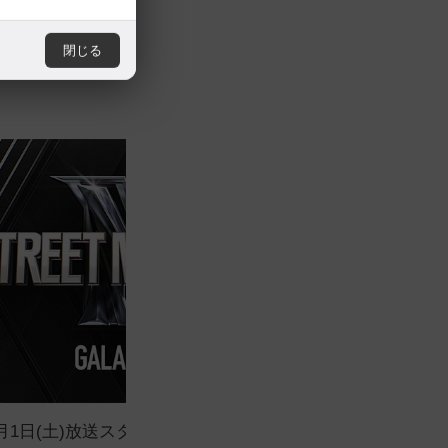
閉じる
8月1日(土)放送スタート！
2