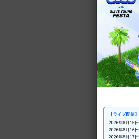
全世界から選抜
ボーカル・ラッ
多彩な魅力でフ
さらに、ダンス
シグナルソング「
【ライブ配信】
2026年8月15日(
2026年8月16日(
これを見れば「B
2026年8月17日(