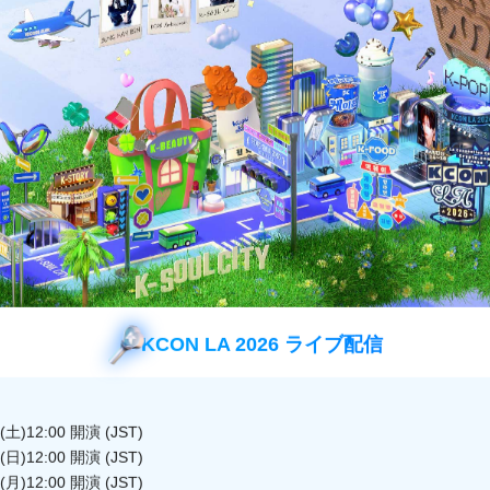
番組紹介
された練習生たちの事前オーディションの様子を大公開！
プ・ダンスの実力者はもちろん、
ァンを魅了する練習生たちの様子は必見！
マスターを務めるペク・クヨン、チェ・ヨンジュンがサプ
KCON LA 2026 ライブ配信
Here I Am」のパフォーマンスが完成するまでのビハイ
土)12:00 開演 (JST)
日)12:00 開演 (JST)
OYS PLANET」をさらに楽しめること間違いなし！お楽
月)12:00 開演 (JST)