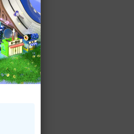
ライズ登場し、
ンドを大放出！
しみに！