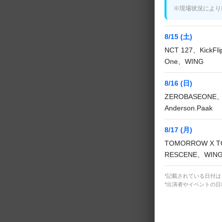
※現場状況により
8/15 (土)
NCT 127、KickF
One、WING
8/16 (日)
ZEROBASEONE、
Anderson.Paak
M
8/17 (月)
TOMORROW X T
RESCENE、WIN
*記載されている日付
*出演者やイベントの