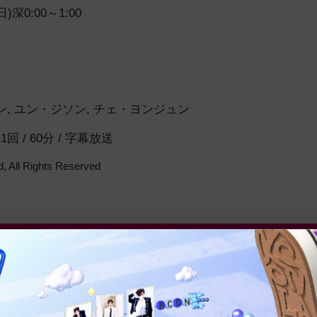
)深0:00～1:00
ン
,
ユン・ジソン
,
チェ・ヨンジュン
 全1回 / 60分 / 字幕放送
, All Rights Reserved
番組紹介
コメント