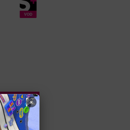
VOD
×