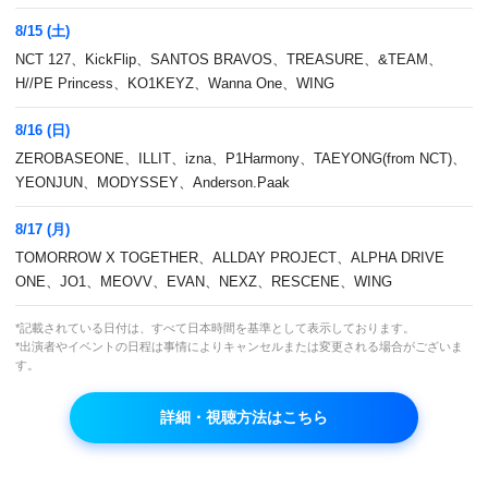
8/15 (土)
NCT 127、KickFlip、SANTOS BRAVOS、TREASURE、&TEAM、
H//PE Princess、KO1KEYZ、Wanna One、WING
8/16 (日)
ZEROBASEONE、ILLIT、izna、P1Harmony、TAEYONG(from NCT)、
YEONJUN、MODYSSEY、Anderson.Paak
THE BOYZ、DAY6と共に歴史都市に隠された
8/17 (月)
お宝を探し出せ！韓国の歴史を探る旅に出発！
TOMORROW X TOGETHER、ALLDAY PROJECT、ALPHA DRIVE
ONE、JO1、MEOVV、EVAN、NEXZ、RESCENE、WING
本放送
*記載されている日付は、すべて日本時間を基準として表示しております。
内容参照
*出演者やイベントの日程は事情によりキャンセルまたは変更される場合がございま
す。
再放送
内容参照
詳細・視聴方法はこちら
2021年 U+ IDOLLIVE / 全2編×各4回(全8回) / 字幕放送