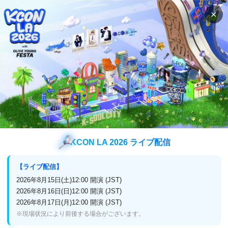
×
検索
番組表
視聴方法
アイドルバラエティ
IDOLLIVE 探検隊 ～History Trip～
IDOLLIVE 探検隊 ～History Trip～
KCON LA 2026 ライブ配信
放送終了
日本初
【ライブ配信】
9月セレクト放送！
2026年8月15日(土)12:00 開演 (JST)
2026年8月16日(日)12:00 開演 (JST)
2026年8月17日(月)12:00 開演 (JST)
※現場状況により前後する場合がございます。