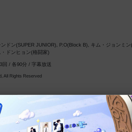
ンドン(SUPER JUNIOR)
,
P.O(Block B)
,
キム・ジョンミン(
・ドンヒョン(格闘家)
全13回 / 各90分 / 字幕放送
, All Rights Reserved
番組紹介
コメント