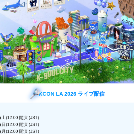
番組紹介
して帰ってきた密室謎解き脱出バラエティ！
脱出に失敗する可能性や途中で脱落する恐れがあるなど新たなルールが
どこか頼れる兄貴カン・ホドンと、”脱出マニア”のシンドン(SUPER J
の新たな挑戦が始まる！
込められたメンバーたちの奇想天外チームプレーに爆笑間違いなし！
KCON LA 2026 ライブ配信
も密室の難問を無事解読し、脱出することができるのか！？本格派脱出
土)12:00 開演 (JST)
日)12:00 開演 (JST)
月)12:00 開演 (JST)