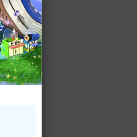
追加。
UNIOR)を筆頭に集
バラエティに乞うご