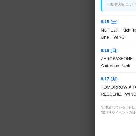
※現場状況により
8/15 (土)
NCT 127、KickF
One、WING
8/16 (日)
ZEROBASEONE、
M
Anderson.Paak
8/17 (月)
TOMORROW X T
RESCENE、WIN
*記載されている日付
*出演者やイベントの