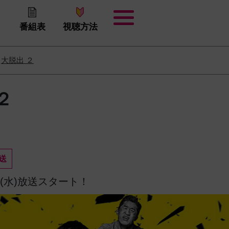
番組表
視聴方法
大脱出 ２
２
送
1日(水)放送スタート！