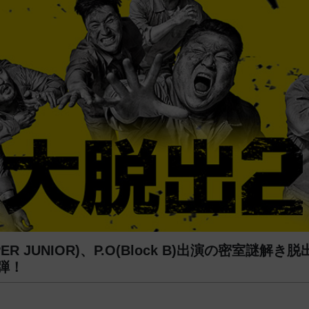
ER JUNIOR)、P.O(Block B)出演の密室謎解
弾！