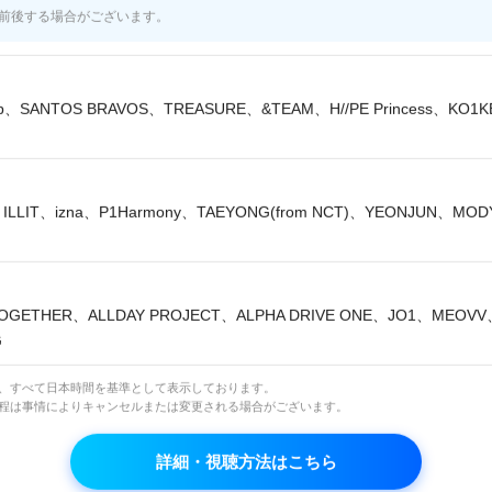
前後する場合がございます。
コメント
lip、SANTOS BRAVOS、TREASURE、&TEAM、H//PE Princess、KO1
番組について語り合おう！
ILLIT、izna、P1Harmony、TAEYONG(from NCT)、YEONJUN、MO
net Smart+内のコミュニティでコメントをお寄せくださ
Mnet Japan プログラム ▶︎
OGETHER、ALLDAY PROJECT、ALPHA DRIVE ONE、JO1、MEOV
※Mnet Smart+の無料会員登録が必須です
G
は、すべて日本時間を基準として表示しております。
日程は事情によりキャンセルまたは変更される場合がございます。
詳細・視聴方法はこちら