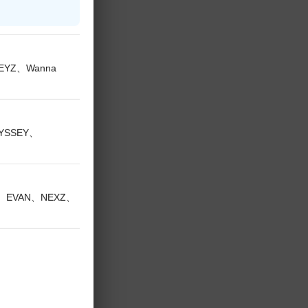
KEYZ、Wanna
DYSSEY、
い。
V、EVAN、NEXZ、