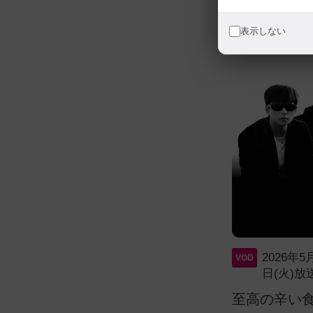
表示しない
2026年5
VOD
日(火)
WINNERのHOONYなど出演！ペ
至高の辛い
のグローバルヒーリング料理旅