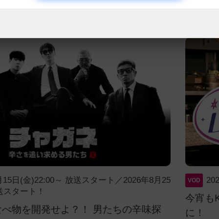
関連番組情報
月15日(金)22:00～ 放送スタート／2026年8月25
2
VOD
放送スタート！
今宵も
食べ物を開発せよ？！ 男たちの辛味探
に！