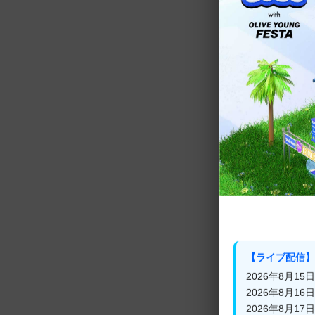
さらにパワーアップ
前シーズンとは違い
謎解きには無頓着でも
まった
6人のメンバーたち
超大型の密室に閉じ
果たして今シーズン
【ライブ配信】
期待！
2026年8月15日(
2026年8月16日(
2026年8月17日(