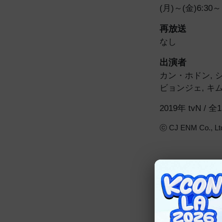
(月)～(金)6:30～
再放送
なし
出演者
カン・ホドン
,
シ
ビョンジェ
,
キム
2019年 tvN / 
ⓒ CJ ENM Co., Ltd