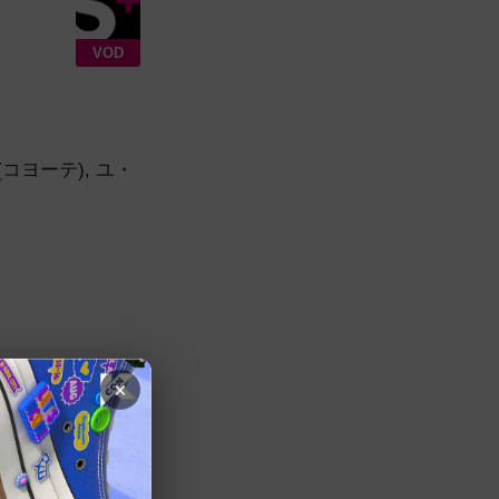
VOD
コヨーテ)
,
ユ・
×