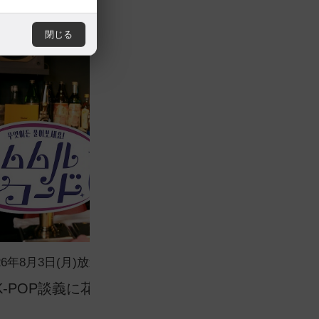
閉じる
026年8月3日(月)放送スタート！
V
K-POP談義に花が咲く！大沢あかねが店長
世
康