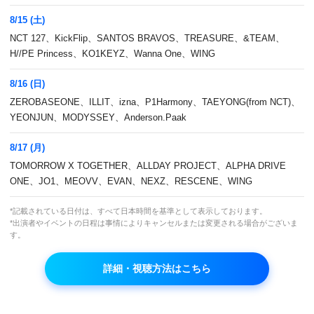
8/15 (土)
NCT 127、KickFlip、SANTOS BRAVOS、TREASURE、&TEAM、
H//PE Princess、KO1KEYZ、Wanna One、WING
8/16 (日)
ZEROBASEONE、ILLIT、izna、P1Harmony、TAEYONG(from NCT)、
YEONJUN、MODYSSEY、Anderson.Paak
女優シン・セギョン、俳優イ・イギョン、
8/17 (月)
Apinkユン・ボミ他出演！ 韓国の味と情がたっ
TOMORROW X TOGETHER、ALLDAY PROJECT、ALPHA DRIVE
ぷり詰まった韓国式屋台(ポジャンマチャ)がヨ
ONE、JO1、MEOVV、EVAN、NEXZ、RESCENE、WING
ーロッパの街にオープン！
*記載されている日付は、すべて日本時間を基準として表示しております。
*出演者やイベントの日程は事情によりキャンセルまたは変更される場合がございま
本放送
す。
(月)～(金)7:30～
詳細・視聴方法はこちら
再放送
なし