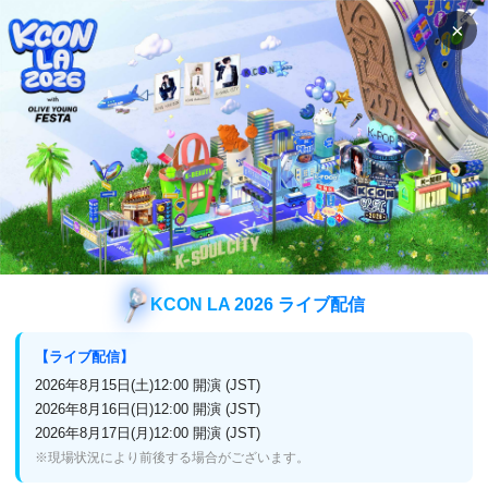
×
検索
番組表
視聴方法
バラエティ
国境のない屋台
国境のない屋台
KCON LA 2026 ライブ配信
放送終了
アンコール再放送
【ライブ配信】
8月20日(木)スタート！（9月7日(月)終了）
2026年8月15日(土)12:00 開演 (JST)
2026年8月16日(日)12:00 開演 (JST)
2026年8月17日(月)12:00 開演 (JST)
※現場状況により前後する場合がございます。