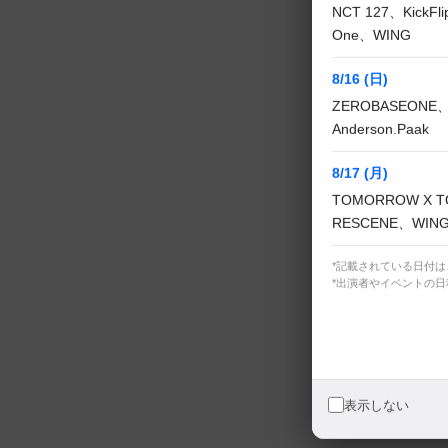
NCT 127、KickF
One、WING
最終回まで残り
8/16 (日)
いです。今後と
ZEROBASEONE、
願い申し上げま
Anderson.Paak
8/17 (月)
TOMORROW X T
関連番組
RESCENE、WIN
スーパーフード
*記載されている日付
*出演者やイベントの
フリーな19
表示しない