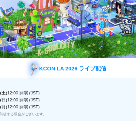
 Japanをご視聴いただき、誠にありがとうございます。
長らくご愛顧いただいておりました以下2番組につきま
りました。
ードのチカラ」
月末をもって終了
KCON LA 2026 ライブ配信
8月3日（※再放送）
」
土)12:00 開演 (JST)
月末をもって終了
日)12:00 開演 (JST)
9月4日（※再放送）
月)12:00 開演 (JST)
前後する場合がございます。
ご視聴いただいた視聴者の皆様には、スタッフ一同、