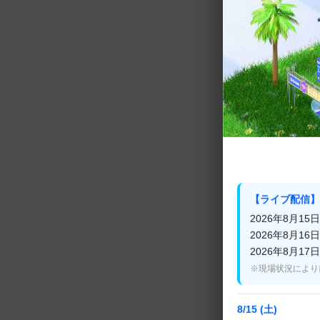
平素よりMnet
この度、皆様に
了することとな
■「スーパーフ
終了時期： 7
最終放送日： 
【ライブ配信】
■「フリーな19
2026年8月15日(
終了時期： 8
2026年8月16日(
最終放送日： 
2026年8月17日(
※現場状況により
これまで番組を
8/15 (土)
上げます。