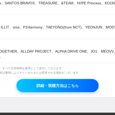
lip、SANTOS BRAVOS、TREASURE、&TEAM、H//PE Princess、KO1
少ない放送となりますが、どうぞ最後までお楽しみい
も当チャンネルの番組に変わらぬご愛顧を賜りますよ
ILLIT、izna、P1Harmony、TAEYONG(from NCT)、YEONJUN、MO
す。
OGETHER、ALLDAY PROJECT、ALPHA DRIVE ONE、JO1、MEOV
G
のチカラ
は、すべて日本時間を基準として表示しております。
日程は事情によりキャンセルまたは変更される場合がございます。
詳細・視聴方法はこちら