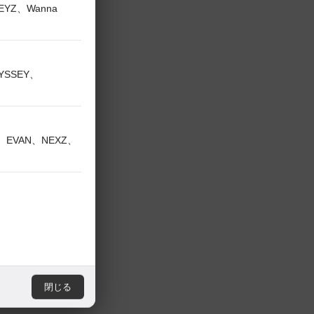
KEYZ、Wanna
ただけますと幸
う、よろしくお
DYSSEY、
V、EVAN、NEXZ、
閉じる