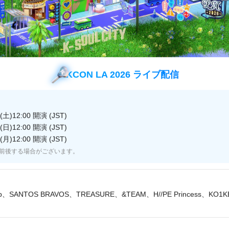
だきますようお願い申し上げます。
OWN 字幕版
KCON LA 2026 ライブ配信
26日(水)深0:00～の再放送が休止となります
土)12:00 開演 (JST)
 字幕版
日)12:00 開演 (JST)
26日(水)深2:00～の放送が休止となります
月)12:00 開演 (JST)
前後する場合がございます。
復讐のシンデレラ～
27日(木)5:00～の4話連続放送が休止となります
lip、SANTOS BRAVOS、TREASURE、&TEAM、H//PE Princess、KO1