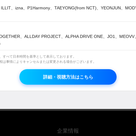
ILLIT、izna、P1Harmony、TAEYONG(from NCT)、YEONJUN、MO
WN
字幕版
OGETHER、ALLDAY PROJECT、ALPHA DRIVE ONE、JO1、MEOV
G
讐のシンデレラ～
は、すべて日本時間を基準として表示しております。
日程は事情によりキャンセルまたは変更される場合がございます。
詳細・視聴方法はこちら
企業情報