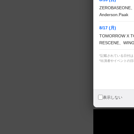
ZEROBASEONE、
M COUNTDO
Anderson.Paak
8/17 (月)
PROJECT 7 
TOMORROW X T
RESCENE、WIN
黄金の仮面～復
*記載されている日付
*出演者やイベントの
表示しない