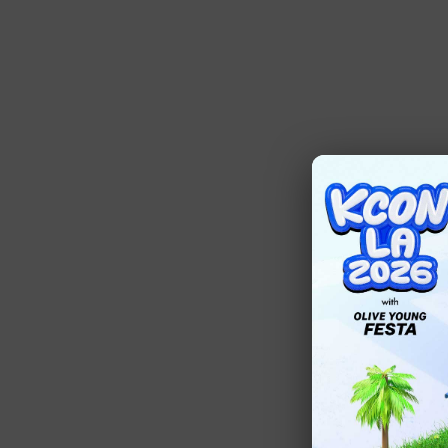
いつもMnet
2月は下記番組