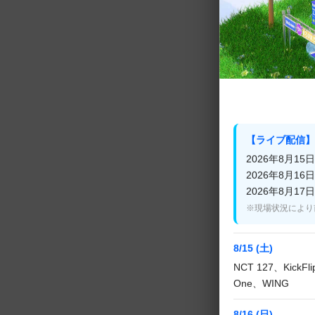
予めご了承いた
▼2月変更案内
■M COUNTD
都合により、2月
【ライブ配信】
2026年8月15日(
■PROJECT 7
2026年8月16日(
都合により、2月
2026年8月17日(
※現場状況により
■黄金の仮面～
都合により、2月
8/15 (土)
NCT 127、KickF
One、WING
関連番組
8/16 (日)