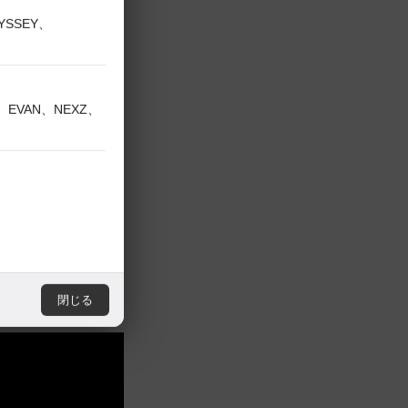
DYSSEY、
V、EVAN、NEXZ、
閉じる